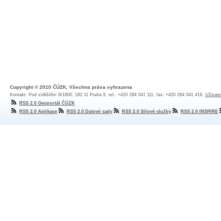
Copyright © 2010 ČÚZK, Všechna práva vyhrazena
Kontakt: Pod sídlištěm 9/1800, 182 11 Praha 8, tel.: +420 284 041 111, fax: +420 284 041 416,
Uživate
RSS 2.0 Geoportál ČÚZK
RSS 2.0 Aplikace
RSS 2.0 Datové sady
RSS 2.0 Síťové služby
RSS 2.0 INSPIRE