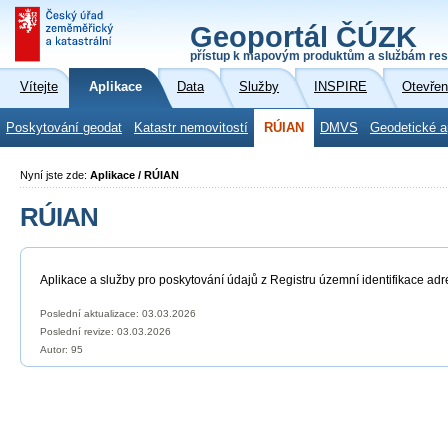
Geoportál ČÚZK
přístup k mapovým produktům a službám res
Vítejte
Aplikace
Data
Služby
INSPIRE
Otevřen
Poskytování geodat
Katastr nemovitostí
RÚIAN
DMVS
Geodetické a
Nyní jste zde:
Aplikace / RÚIAN
RÚIAN
Aplikace a služby pro poskytování údajů z Registru územní identifikace adr
Poslední aktualizace: 03.03.2026
Poslední revize:
03.03.2026
Autor: 95