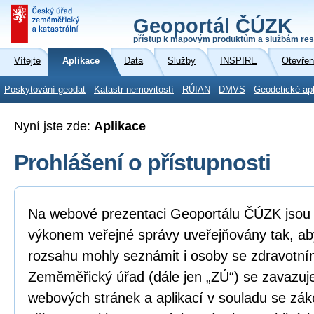
Geoportál ČÚZK
přístup k mapovým produktům a službám res
Vítejte
Aplikace
Data
Služby
INSPIRE
Otevřen
Poskytování geodat
Katastr nemovitostí
RÚIAN
DMVS
Geodetické ap
Nyní jste zde:
Aplikace
Prohlášení o přístupnosti
Na webové prezentaci Geoportálu ČÚZK jsou i
výkonem veřejné správy uveřejňovány tak, ab
rozsahu mohly seznámit i osoby se zdravotní
Zeměměřický úřad (dále jen „ZÚ“) se zavazuje
webových stránek a aplikací v souladu se zá