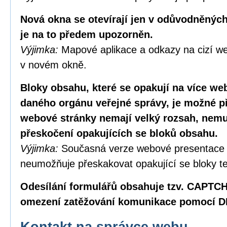
Nová okna se otevírají jen v odůvodněných
je na to předem upozorněn.
Výjimka:
Mapové aplikace a odkazy na cizí we
v novém okně.
Bloky obsahu, které se opakují na více w
daného orgánu veřejné správy, je možné p
webové stránky nemají velký rozsah, nemus
přeskočení opakujících se bloků obsahu.
Výjimka:
Současná verze webové presentace
neumožňuje přeskakovat opakující se bloky te
Odesílání formulářů obsahuje tzv. CAPTC
omezení zatěžování komunikace pomocí D
Kontakt na správce webu