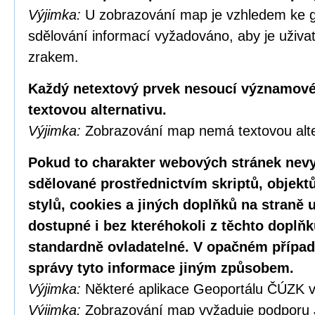
Výjimka:
U zobrazování map je vzhledem ke g
sdělování informací vyžadováno, aby je uživa
zrakem.
Každý netextový prvek nesoucí významové
textovou alternativu.
Výjimka:
Zobrazování map nemá textovou alte
Pokud to charakter webových stránek nevy
sdělované prostřednictvím skriptů, objekt
stylů, cookies a jiných doplňků na straně u
dostupné i bez kteréhokoli z těchto doplňk
standardně ovladatelné. V opačném případ
správy tyto informace jiným způsobem.
Výjimka:
Některé aplikace Geoportálu ČÚZK v
Výjimka:
Zobrazování map vyžaduje podporu 