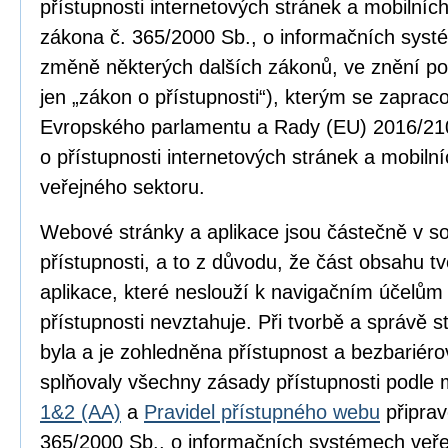
přístupnosti internetových stránek a mobilníc
zákona č. 365/2000 Sb., o informačních syst
změně některých dalších zákonů, ve znění po
jen „zákon o přístupnosti“), kterým se zapra
Evropského parlamentu a Rady (EU) 2016/210
o přístupnosti internetových stránek a mobilní
veřejného sektoru.
Webové stránky a aplikace jsou částečně v 
přístupnosti, a to z důvodu, že část obsahu 
aplikace, které neslouží k navigačním účelům
přístupnosti nevztahuje. Při tvorbě a správě
byla a je zohledněna přístupnost a bezbariér
splňovaly všechny zásady přístupnosti podle
1&2 (AA)
a
Pravidel přístupného webu
připrav
365/2000 Sb., o informačních systémech veře