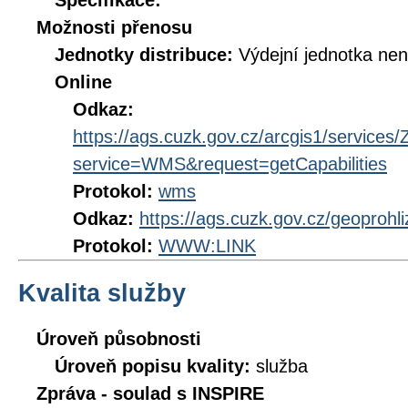
Specifikace:
Možnosti přenosu
Jednotky distribuce:
Výdejní jednotka ne
Online
Odkaz:
https://ags.cuzk.gov.cz/arcgis1/servi
service=WMS&request=getCapabilities
Protokol:
wms
Odkaz:
https://ags.cuzk.gov.cz/geoprohl
Protokol:
WWW:LINK
Kvalita služby
Úroveň působnosti
Úroveň popisu kvality:
služba
Zpráva - soulad s INSPIRE