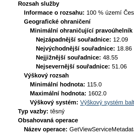
Rozsah služby
Informace o rozsahu:
100 % území České
Geografické ohraničení
Minimální ohraničující pravoúhelník
Nejzápadnější souřadnice:
12.09
Nejvýchodnější souřadnice:
18.86
Nejjižnější souřadnice:
48.55
Nejsevernější souřadnice:
51.06
Výškový rozsah
Minimální hodnota:
115.0
Maximální hodnota:
1602.0
Výškový systém:
Výškový systém balt
Typ vazby:
těsný
Obsahovaná operace
Název operace:
GetViewServiceMetadat