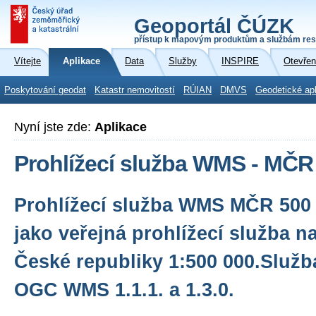
Geoportál ČÚZK
přístup k mapovým produktům a službám res
Vítejte
Aplikace
Data
Služby
INSPIRE
Otevřen
Poskytování geodat
Katastr nemovitostí
RÚIAN
DMVS
Geodetické ap
Nyní jste zde:
Aplikace
Prohlížecí služba WMS - MČR
Prohlížecí služba WMS MČR 500 
jako veřejná prohlížecí služba 
České republiky 1:500 000.Služb
OGC WMS 1.1.1. a 1.3.0.