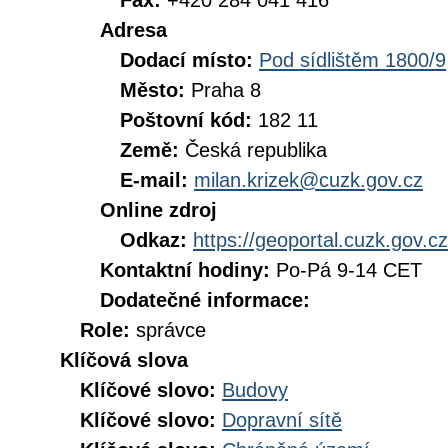
Fax:
+420 284 041 416
Adresa
Dodací místo:
Pod sídlištěm 1800/9
Město:
Praha 8
Poštovní kód:
182 11
Země:
Česká republika
E-mail:
milan.krizek@cuzk.gov.cz
Online zdroj
Odkaz:
https://geoportal.cuzk.gov.cz
Kontaktní hodiny:
Po-Pá 9-14 CET
Dodatečné informace:
Role:
správce
Klíčová slova
Klíčové slovo:
Budovy
Klíčové slovo:
Dopravní sítě