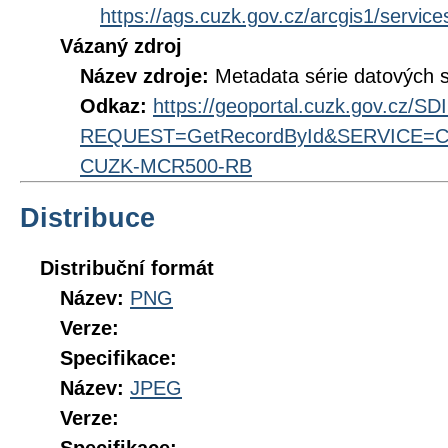
https://ags.cuzk.gov.cz/arcgis1/ser
Vázaný zdroj
Název zdroje:
Metadata série datových 
Odkaz:
https://geoportal.cuzk.gov.cz/S
REQUEST=GetRecordById&SERVICE=CS
CUZK-MCR500-RB
Distribuce
Distribuční formát
Název:
PNG
Verze:
Specifikace:
Název:
JPEG
Verze: