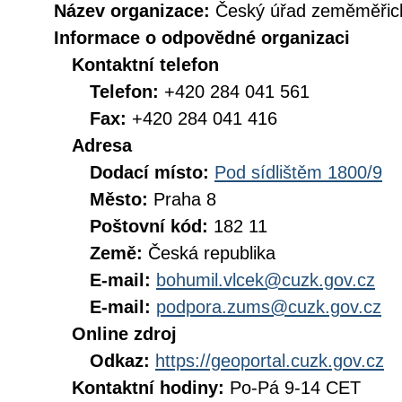
Název organizace:
Český úřad zeměměřick
Informace o odpovědné organizaci
Kontaktní telefon
Telefon:
+420 284 041 561
Fax:
+420 284 041 416
Adresa
Dodací místo:
Pod sídlištěm 1800/9
Město:
Praha 8
Poštovní kód:
182 11
Země:
Česká republika
E-mail:
bohumil.vlcek@cuzk.gov.cz
E-mail:
podpora.zums@cuzk.gov.cz
Online zdroj
Odkaz:
https://geoportal.cuzk.gov.cz
Kontaktní hodiny:
Po-Pá 9-14 CET