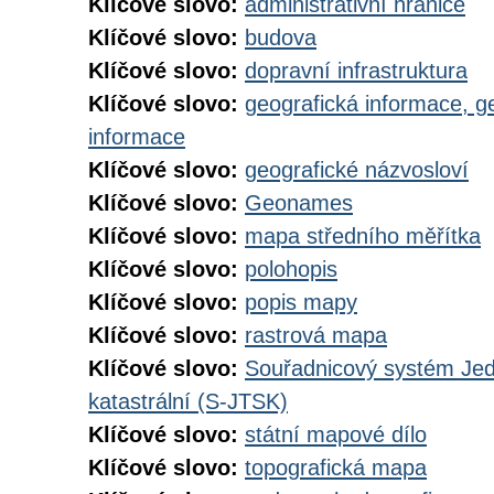
Klíčové slovo:
administrativní hranice
Klíčové slovo:
budova
Klíčové slovo:
dopravní infrastruktura
Klíčové slovo:
geografická informace, g
informace
Klíčové slovo:
geografické názvosloví
Klíčové slovo:
Geonames
Klíčové slovo:
mapa středního měřítka
Klíčové slovo:
polohopis
Klíčové slovo:
popis mapy
Klíčové slovo:
rastrová mapa
Klíčové slovo:
Souřadnicový systém Jedn
katastrální (S-JTSK)
Klíčové slovo:
státní mapové dílo
Klíčové slovo:
topografická mapa