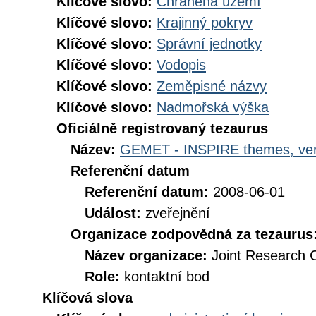
Klíčové slovo:
Chráněná území
Klíčové slovo:
Krajinný pokryv
Klíčové slovo:
Správní jednotky
Klíčové slovo:
Vodopis
Klíčové slovo:
Zeměpisné názvy
Klíčové slovo:
Nadmořská výška
Oficiálně registrovaný tezaurus
Název:
GEMET - INSPIRE themes, ver
Referenční datum
Referenční datum:
2008-06-01
Událost:
zveřejnění
Organizace zodpovědná za tezaurus
Název organizace:
Joint Research 
Role:
kontaktní bod
Klíčová slova