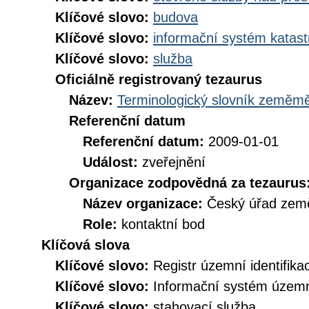
Klíčové slovo:
budova
Klíčové slovo:
informační systém katast
Klíčové slovo:
služba
Oficiálně registrovaný tezaurus
Název:
Terminologický slovník zeměměř
Referenční datum
Referenční datum:
2009-01-01
Událost:
zveřejnění
Organizace zodpovědná za tezaurus
Název organizace:
Český úřad země
Role:
kontaktní bod
Klíčová slova
Klíčové slovo:
Registr územní identifik
Klíčové slovo:
Informační systém územní
Klíčové slovo:
stahovací služba