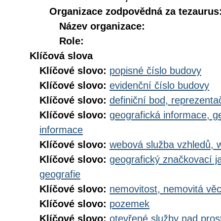
Organizace zodpovědná za tezaurus
Název organizace:
Role:
Klíčová slova
Klíčové slovo:
popisné číslo budovy
Klíčové slovo:
evidenční číslo budovy
Klíčové slovo:
definiční bod, reprezenta
Klíčové slovo:
geografická informace, g
informace
Klíčové slovo:
webová služba vzhledů, 
Klíčové slovo:
geografický značkovací j
geografie
Klíčové slovo:
nemovitost, nemovitá vě
Klíčové slovo:
pozemek
Klíčové slovo:
otevřené služby nad pros