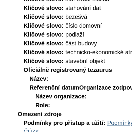
Klíčové slovo:
stahování dat
Klíčové slovo:
bezešvá
Klíčové slovo:
číslo domovní
Klíčové slovo:
podlaží
Klíčové slovo:
část budovy
Klíčové slovo:
technicko-ekonomické atr
Klíčové slovo:
stavební objekt
Oficiálně registrovaný tezaurus
Název:
Referenční datum
Organizace zodpov
Název organizace:
Role:
Omezení zdroje
Podmínky pro přístup a užití:
Podmínky
ČÚZK