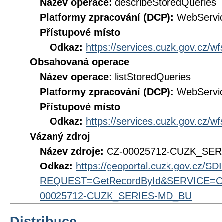
Název operace:
describeStoredQueries
Platformy zpracování (DCP):
WebServi
Přístupové místo
Odkaz:
https://services.cuzk.gov.cz/w
Obsahovaná operace
Název operace:
listStoredQueries
Platformy zpracování (DCP):
WebServi
Přístupové místo
Odkaz:
https://services.cuzk.gov.cz/w
Vázaný zdroj
Název zdroje:
CZ-00025712-CUZK_SE
Odkaz:
https://geoportal.cuzk.gov.cz/S
REQUEST=GetRecordById&SERVICE=CS
00025712-CUZK_SERIES-MD_BU
Distribuce