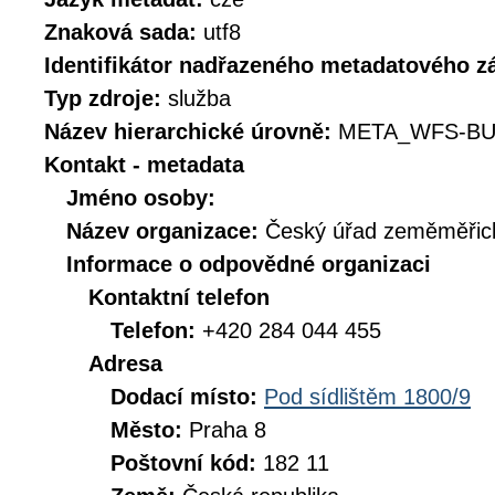
Znaková sada:
utf8
Identifikátor nadřazeného metadatového 
Typ zdroje:
služba
Název hierarchické úrovně:
META_WFS-BU
Kontakt - metadata
Jméno osoby:
Název organizace:
Český úřad zeměměřick
Informace o odpovědné organizaci
Kontaktní telefon
Telefon:
+420 284 044 455
Adresa
Dodací místo:
Pod sídlištěm 1800/9
Město:
Praha 8
Poštovní kód:
182 11