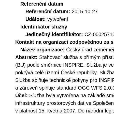
Referenční datum
Referenční datum:
2015-10-27
Událost:
vytvoření
Identifikátor služby
Jedinečný identifikátor:
CZ-000257
Kontakt na organizaci zodpovědnou za s
Název organizace:
Český úřad zeměměři
Abstrakt:
Stahovací služba s přímým pří
(BU) podle směrnice INSPIRE. Služba je ve
pokrývá celé území České republiky. Služba
Služba splňuje technické pokyny pro INSPI
a zároveň splňuje standard OGC WFS 2.0.
Účel:
Služba byla vytvořena na základě sm
infrastruktury prostorových dat ve Společen
v platnost 15. května 2007. Do národní legi