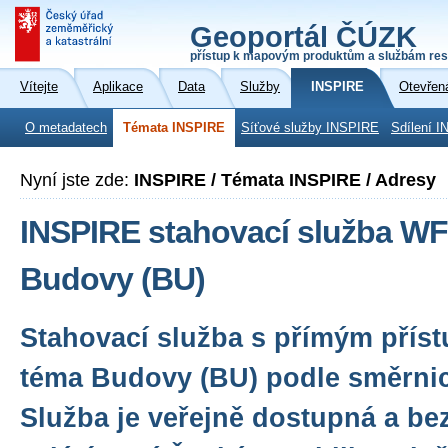
Geoportál ČÚZK
přístup k mapovým produktům a službám res
Vítejte
Aplikace
Data
Služby
INSPIRE
Otevřen
O metadatech
Témata INSPIRE
Síťové služby INSPIRE
Sdílení I
Nyní jste zde:
INSPIRE / Témata INSPIRE / Adresy
INSPIRE stahovací služba WF
Budovy (BU)
Stahovací služba s přímým přís
téma Budovy (BU) podle směrni
Služba je veřejně dostupná a be