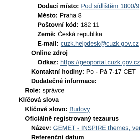
Dodací místo:
Pod sídlištěm 1800/9
Město:
Praha 8
Poštovní kód:
182 11
Země:
Česká republika
E-mail:
cuzk.helpdesk@cuzk.gov.cz
Online zdroj
Odkaz:
https://geoportal.cuzk.gov.cz
Kontaktní hodiny:
Po - Pá 7-17 CET
Dodatečné informace:
Role:
správce
Klíčová slova
Klíčové slovo:
Budovy
Oficiálně registrovaný tezaurus
Název:
GEMET - INSPIRE themes, ver
Referenční datum