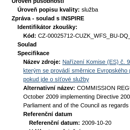
Úroveň působnosti
Úroveň popisu kvality:
služba
Zpráva - soulad s INSPIRE
Identifikátor zkoušky:
Kód:
CZ-00025712-CUZK_WFS_BU-DQ_D
Soulad
Specifikace
Název zdroje:
Nařízení Komise (ES) č. 9
kterým se provádí směrnice Evropského 
pokud jde o síťové služby
Alternativní název:
COMMISSION REGUL
October 2009 implementing Directive 20
Parliament and of the Council as regards
Referenční datum
Referenční datum:
2009-10-20