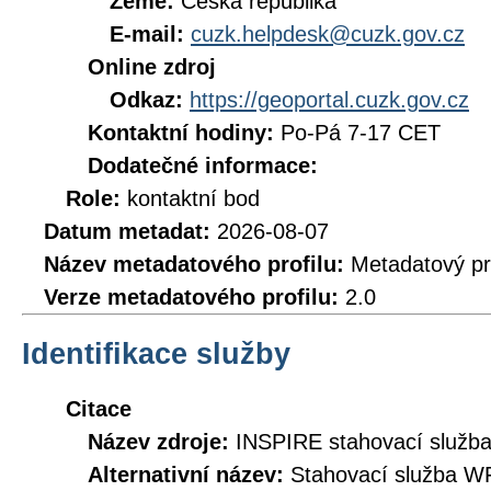
Země:
Česká republika
E-mail:
cuzk.helpdesk@cuzk.gov.cz
Online zdroj
Odkaz:
https://geoportal.cuzk.gov.cz
Kontaktní hodiny:
Po-Pá 7-17 CET
Dodatečné informace:
Role:
kontaktní bod
Datum metadat:
2026-08-07
Název metadatového profilu:
Metadatový pr
Verze metadatového profilu:
2.0
Identifikace služby
Citace
Název zdroje:
INSPIRE stahovací služb
Alternativní název:
Stahovací služba W