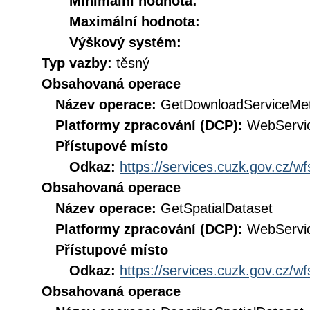
Minimální hodnota:
Maximální hodnota:
Výškový systém:
Typ vazby:
těsný
Obsahovaná operace
Název operace:
GetDownloadServiceMe
Platformy zpracování (DCP):
WebServi
Přístupové místo
Odkaz:
https://services.cuzk.gov.cz/w
Obsahovaná operace
Název operace:
GetSpatialDataset
Platformy zpracování (DCP):
WebServi
Přístupové místo
Odkaz:
https://services.cuzk.gov.cz/w
Obsahovaná operace