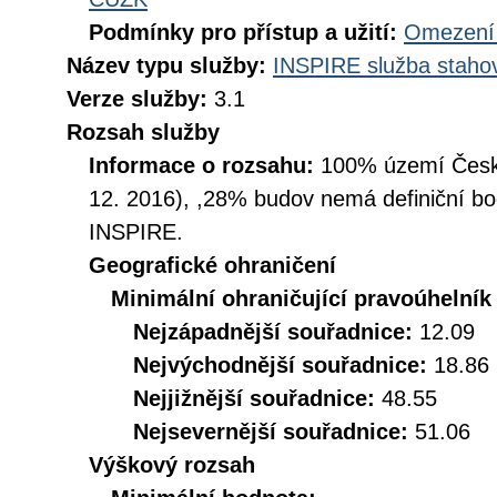
Podmínky pro přístup a užití:
Omezení 
Název typu služby:
INSPIRE služba stahov
Verze služby:
3.1
Rozsah služby
Informace o rozsahu:
100% území České
12. 2016), ,28% budov nemá definiční bo
INSPIRE.
Geografické ohraničení
Minimální ohraničující pravoúhelník
Nejzápadnější souřadnice:
12.09
Nejvýchodnější souřadnice:
18.86
Nejjižnější souřadnice:
48.55
Nejsevernější souřadnice:
51.06
Výškový rozsah