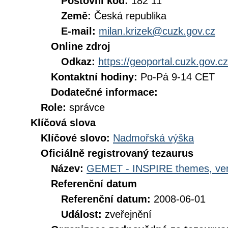
Poštovní kód:
182 11
Země:
Česká republika
E-mail:
milan.krizek@cuzk.gov.cz
Online zdroj
Odkaz:
https://geoportal.cuzk.gov.cz
Kontaktní hodiny:
Po-Pá 9-14 CET
Dodatečné informace:
Role:
správce
Klíčová slova
Klíčové slovo:
Nadmořská výška
Oficiálně registrovaný tezaurus
Název:
GEMET - INSPIRE themes, ver
Referenční datum
Referenční datum:
2008-06-01
Událost:
zveřejnění