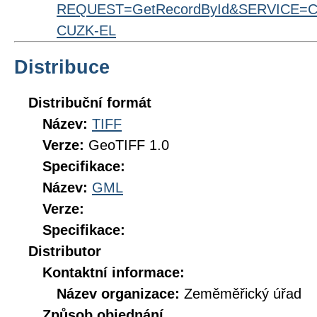
REQUEST=GetRecordById&SERVICE=CS
CUZK-EL
Distribuce
Distribuční formát
Název:
TIFF
Verze:
GeoTIFF 1.0
Specifikace:
Název:
GML
Verze:
Specifikace:
Distributor
Kontaktní informace:
Název organizace:
Zeměměřický úřad
Způsob objednání