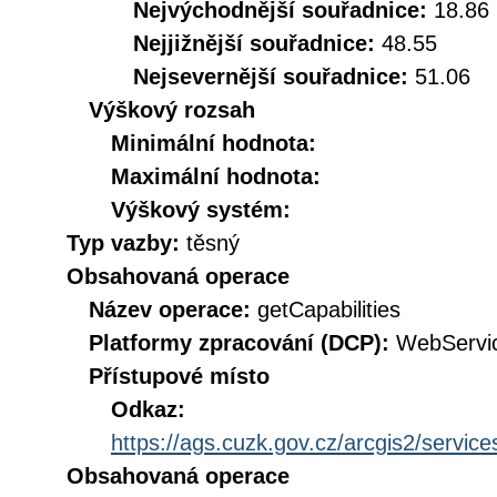
Nejvýchodnější souřadnice:
18.86
Nejjižnější souřadnice:
48.55
Nejsevernější souřadnice:
51.06
Výškový rozsah
Minimální hodnota:
Maximální hodnota:
Výškový systém:
Typ vazby:
těsný
Obsahovaná operace
Název operace:
getCapabilities
Platformy zpracování (DCP):
WebServi
Přístupové místo
Odkaz:
https://ags.cuzk.gov.cz/arcgis2/ser
Obsahovaná operace