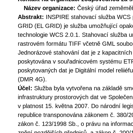
Název organizace:
Český úřad zeměměři
Abstrakt:
INSPIRE stahovací služba WCS 
GRID (EL GRID) je služba umožňující opak
technologie WCS 2.0.1. Stahovací služba u
rastrovém formátu TIFF včetně GML soubor
Jednorázové stahování dat je z kapacitníc
poskytována v souřadnicovém systému E
poskytovaných dat je Digitální model reliié
(DMR 4G).
Účel:
Služba byla vytvořena na základě sm
infrastruktury prostorových dat ve Společen
v platnost 15. května 2007. Do národní legi
republice transponována zákonem č. 380/20
zákon č. 123/1998 Sb., o právu na informac
znění pozdějších předpisů, a zákon č. 200/