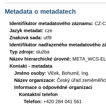
Metadata o metadatech
Identifikátor metadatového záznamu:
CZ-
Jazyk metadat:
cze
Znaková sada:
utf8
Identifikátor nadřazeného metadatového 
Typ zdroje:
služba
Název hierarchické úrovně:
META_WCS-EL
Kontakt - metadata
Jméno osoby:
Vlček, Bohumil, Ing.
Název organizace:
Český úřad zeměměřick
Informace o odpovědné organizaci
Kontaktní telefon
Telefon:
+420 284 041 561