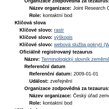
Organizace zodpovědná za tezaurus
Název organizace:
Joint Research 
Role:
kontaktní bod
Klíčová slova
Klíčové slovo:
rastr
Klíčové slovo:
výškopis
Klíčové slovo:
webová služba pokrytí (
Oficiálně registrovaný tezaurus
Název:
Terminologický slovník zeměměř
Referenční datum
Referenční datum:
2009-01-01
Událost:
zveřejnění
Organizace zodpovědná za tezaurus
Název organizace:
Český úřad země
Role:
kontaktní bod