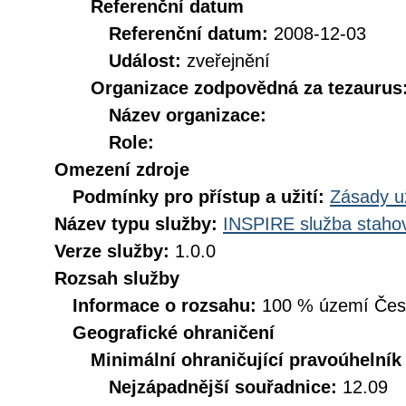
Referenční datum
Referenční datum:
2008-12-03
Událost:
zveřejnění
Organizace zodpovědná za tezaurus
Název organizace:
Role:
Omezení zdroje
Podmínky pro přístup a užití:
Zásady u
Název typu služby:
INSPIRE služba stahov
Verze služby:
1.0.0
Rozsah služby
Informace o rozsahu:
100 % území České
Geografické ohraničení
Minimální ohraničující pravoúhelník
Nejzápadnější souřadnice:
12.09