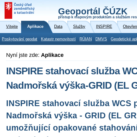
Geoportál ČÚZK
přístup k mapovým produktům a službám res
Vítejte
Aplikace
Data
Služby
INSPIRE
Otevřen
Poskytování geodat
Katastr nemovitostí
RÚIAN
DMVS
Geodetické ap
Nyní jste zde:
Aplikace
INSPIRE stahovací služba W
Nadmořská výška-GRID (EL 
INSPIRE stahovací služba WCS p
Nadmořská výška - GRID (EL GRI
umožňující opakované stahován