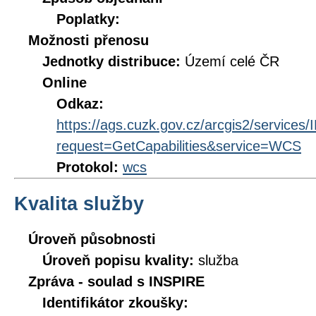
Poplatky:
Možnosti přenosu
Jednotky distribuce:
Území celé ČR
Online
Odkaz:
https://ags.cuzk.gov.cz/arcgis2/servi
request=GetCapabilities&service=WCS
Protokol:
wcs
Kvalita služby
Úroveň působnosti
Úroveň popisu kvality:
služba
Zpráva - soulad s INSPIRE
Identifikátor zkoušky: