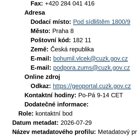
Fax:
+420 284 041 416
Adresa
Dodací místo:
Pod sídlištěm 1800/9
Město:
Praha 8
Poštovní kód:
182 11
Země:
Česká republika
E-mail:
bohumil.vlcek@cuzk.gov.cz
E-mail:
podpora.zums@cuzk.gov.cz
Online zdroj
Odkaz:
https://geoportal.cuzk.gov.cz
Kontaktní hodiny:
Po-Pá 9-14 CET
Dodatečné informace:
Role:
kontaktní bod
Datum metadat:
2026-07-29
Název metadatového profilu:
Metadatový pr