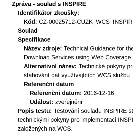
Zpráva - soulad s INSPIRE
Identifikátor zkoušky:
Kód:
CZ-00025712-CUZK_WCS_INSPIRE
Soulad
Specifikace
Název zdroje:
Technical Guidance for t
Download Services using Web Coverage
Alternativní název:
Technické pokyny p
stahování dat využívajících WCS službu
Referenční datum
Referenční datum:
2016-12-16
Událost:
zveřejnění
Popis testu:
Testování souladu INSPIRE s
technickými pokyny pro implementaci INSP
založených na WCS.