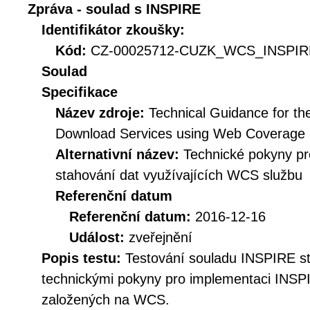
Zpráva - soulad s INSPIRE
Identifikátor zkoušky:
Kód:
CZ-00025712-CUZK_WCS_INSPIRE
Soulad
Specifikace
Název zdroje:
Technical Guidance for t
Download Services using Web Coverage
Alternativní název:
Technické pokyny p
stahování dat využívajících WCS službu
Referenční datum
Referenční datum:
2016-12-16
Událost:
zveřejnění
Popis testu:
Testování souladu INSPIRE s
technickými pokyny pro implementaci INSP
založených na WCS.