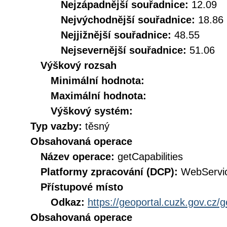
Nejzápadnější souřadnice:
12.09
Nejvýchodnější souřadnice:
18.86
Nejjižnější souřadnice:
48.55
Nejsevernější souřadnice:
51.06
Výškový rozsah
Minimální hodnota:
Maximální hodnota:
Výškový systém:
Typ vazby:
těsný
Obsahovaná operace
Název operace:
getCapabilities
Platformy zpracování (DCP):
WebServi
Přístupové místo
Odkaz:
https://geoportal.cuzk.gov.cz/
Obsahovaná operace