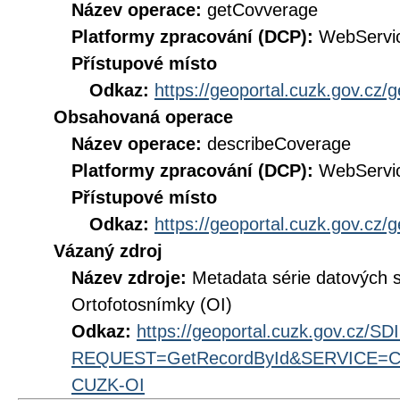
Název operace:
getCovverage
Platformy zpracování (DCP):
WebServi
Přístupové místo
Odkaz:
https://geoportal.cuzk.gov.cz/
Obsahovaná operace
Název operace:
describeCoverage
Platformy zpracování (DCP):
WebServi
Přístupové místo
Odkaz:
https://geoportal.cuzk.gov.cz/
Vázaný zdroj
Název zdroje:
Metadata série datových
Ortofotosnímky (OI)
Odkaz:
https://geoportal.cuzk.gov.cz/S
REQUEST=GetRecordById&SERVICE=CS
CUZK-OI