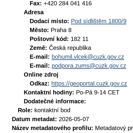
Fax:
+420 284 041 416
Adresa
Dodací místo:
Pod sídlištěm 1800/9
Město:
Praha 8
Poštovní kód:
182 11
Země:
Česká republika
E-mail:
bohumil.vlcek@cuzk.gov.cz
E-mail:
podpora.zums@cuzk.gov.cz
Online zdroj
Odkaz:
https://geoportal.cuzk.gov.cz
Kontaktní hodiny:
Po-Pá 9-14 CET
Dodatečné informace:
Role:
kontaktní bod
Datum metadat:
2026-05-07
Název metadatového profilu:
Metadatový pr