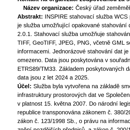
Název organizace:
Český úřad zeměměři
Abstrakt:
INSPIRE stahovací služba WCS p
je služba umožňující opakované stahování
2.0.1. Stahovací služba umožňuje stahován
TIFF, GeoTIFF, JPEG, PNG, včetně GML so
informacemi. Jednorázové stahování dat je
omezeno. Data jsou poskytována v souřad
ETRS89/TM33. Základem poskytovaných dat 
data jsou z let 2024 a 2025.
Účel:
Služba byla vytvořena na základě sm
infrastruktury prostorových dat ve Společen
v platnost 15. května 2007. Do národní legi
republice transponována zákonem č. 380/20
zákon č. 123/1998 Sb., o právu na informac
znění pozdějších předpisů, a zákon č. 200/