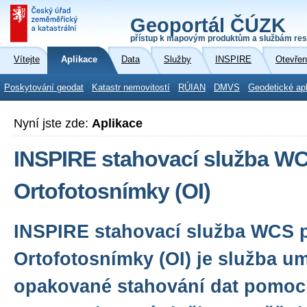
Geoportál ČÚZK
přístup k mapovým produktům a službám res
Vítejte
Aplikace
Data
Služby
INSPIRE
Otevřen
Poskytování geodat
Katastr nemovitostí
RÚIAN
DMVS
Geodetické ap
Nyní jste zde:
Aplikace
INSPIRE stahovací služba W
Ortofotosnímky (OI)
INSPIRE stahovací služba WCS 
Ortofotosnímky (OI) je služba u
opakované stahování dat pomoc