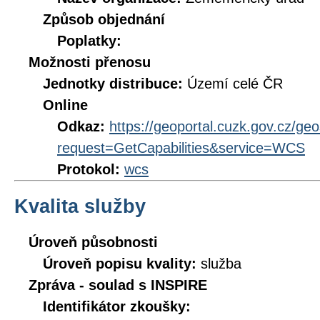
Způsob objednání
Poplatky:
Možnosti přenosu
Jednotky distribuce:
Území celé ČR
Online
Odkaz:
https://geoportal.cuzk.gov.cz/ge
request=GetCapabilities&service=WCS
Protokol:
wcs
Kvalita služby
Úroveň působnosti
Úroveň popisu kvality:
služba
Zpráva - soulad s INSPIRE
Identifikátor zkoušky: