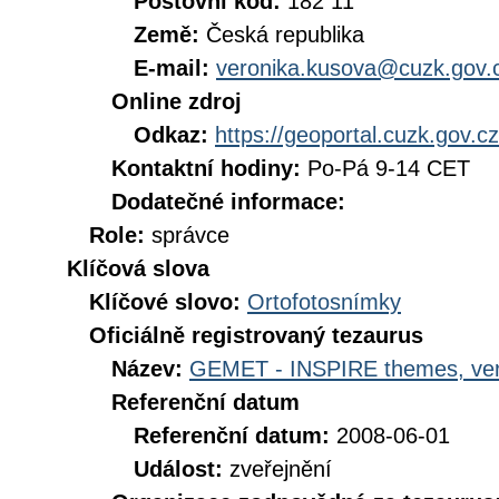
Poštovní kód:
182 11
Země:
Česká republika
E-mail:
veronika.kusova@cuzk.gov.
Online zdroj
Odkaz:
https://geoportal.cuzk.gov.cz
Kontaktní hodiny:
Po-Pá 9-14 CET
Dodatečné informace:
Role:
správce
Klíčová slova
Klíčové slovo:
Ortofotosnímky
Oficiálně registrovaný tezaurus
Název:
GEMET - INSPIRE themes, ver
Referenční datum
Referenční datum:
2008-06-01
Událost:
zveřejnění