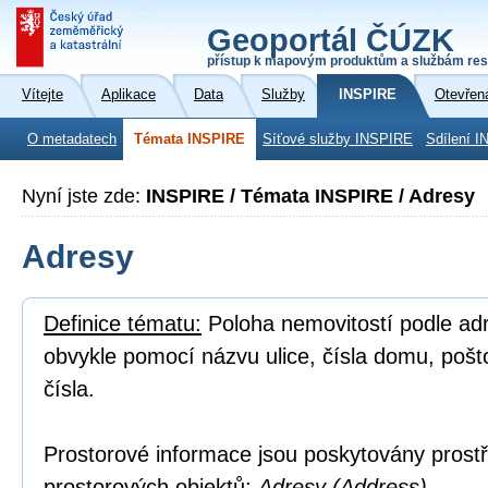
Geoportál ČÚZK
přístup k mapovým produktům a službám res
Vítejte
Aplikace
Data
Služby
INSPIRE
Otevřen
O metadatech
Témata INSPIRE
Síťové služby INSPIRE
Sdílení I
Nyní jste zde:
INSPIRE / Témata INSPIRE / Adresy
Adresy
Definice tématu:
Poloha nemovitostí podle adre
obvykle pomocí názvu ulice, čísla domu, poš
čísla.
Prostorové informace jsou poskytovány prostř
prostorových objektů:
Adresy (Address).