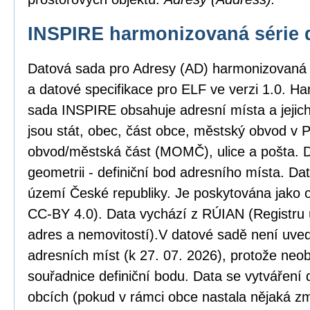
INSPIRE harmonizovaná série 
Datová sada pro Adresy (AD) harmonizovaná
a datové specifikace pro ELF ve verzi 1.0. H
sada INSPIRE obsahuje adresní místa a jejic
jsou stát, obec, část obce, městský obvod v
obvod/městská část (MOMČ), ulice a pošta. D
geometrii - definiční bod adresního místa. Da
území České republiky. Je poskytována jako o
CC-BY 4.0). Data vychází z RÚIAN (Registru ú
adres a nemovitostí).V datové sadě není uved
adresních míst (k 27. 07. 2026), protože neob
souřadnice definiční bodu. Data se vytváření 
obcích (pokud v rámci obce nastala nějaká zm