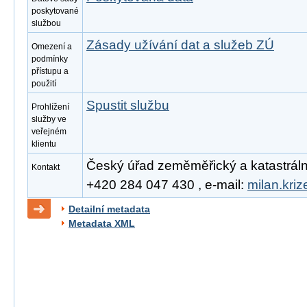
poskytované
službou
Zásady užívání dat a služeb ZÚ
Omezení a
podmínky
přístupu a
použití
Spustit službu
Prohlížení
služby ve
veřejném
klientu
Český úřad zeměměřický a katastrální, 
Kontakt
+420 284 047 430 , e-mail:
milan.kri
Detailní metadata
Metadata XML