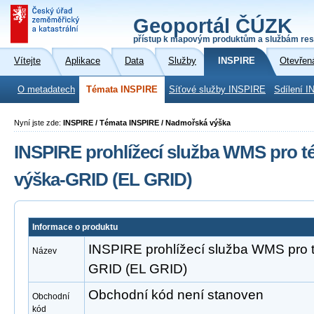
Geoportál ČÚZK
přístup k mapovým produktům a službám res
Vítejte
Aplikace
Data
Služby
INSPIRE
Otevřen
O metadatech
Témata INSPIRE
Síťové služby INSPIRE
Sdílení I
Nyní jste zde:
INSPIRE / Témata INSPIRE / Nadmořská výška
INSPIRE prohlížecí služba WMS pro 
výška-GRID (EL GRID)
Informace o produktu
INSPIRE prohlížecí služba WMS pro
Název
GRID (EL GRID)
Obchodní kód není stanoven
Obchodní
kód