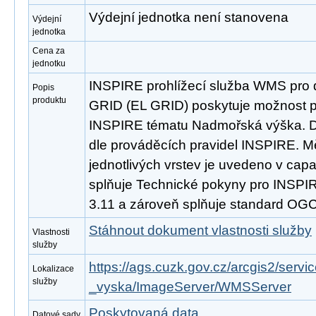
Výdejní jednotka není stanovena
Výdejní
jednotka
Cena za
jednotku
INSPIRE prohlížecí služba WMS pro 
Popis
produktu
GRID (EL GRID) poskytuje možnost pr
INSPIRE tématu Nadmořská výška. D
dle prováděcích pravidel INSPIRE. M
jednotlivých vrstev je uvedeno v capab
splňuje Technické pokyny pro INSPIRE
3.11 a zároveň splňuje standard OGC
Stáhnout dokument vlastnosti služby
Vlastnosti
služby
https://ags.cuzk.gov.cz/arcgis2/se
Lokalizace
služby
_vyska/ImageServer/WMSServer
Poskytovaná data
Datové sady