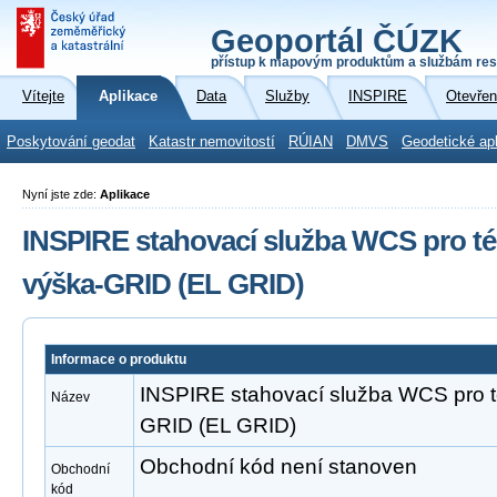
Geoportál ČÚZK
přístup k mapovým produktům a službám res
Vítejte
Aplikace
Data
Služby
INSPIRE
Otevřen
Poskytování geodat
Katastr nemovitostí
RÚIAN
DMVS
Geodetické ap
Nyní jste zde:
Aplikace
INSPIRE stahovací služba WCS pro 
výška-GRID (EL GRID)
Informace o produktu
INSPIRE stahovací služba WCS pro 
Název
GRID (EL GRID)
Obchodní kód není stanoven
Obchodní
kód