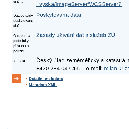
služby
_vyska/ImageServer/WCSServer?
Poskytovaná data
Datové sady
poskytované
službou
Zásady užívání dat a služeb ZÚ
Omezení a
podmínky
přístupu a
použití
Český úřad zeměměřický a katastrální, 
Kontakt
+420 284 047 430 , e-mail:
milan.kri
Detailní metadata
Metadata XML