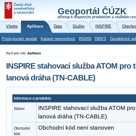
Geoportál ČÚZK
přístup k mapovým produktům a službám res
Vítejte
Aplikace
Data
Služby
INSPIRE
Otevřen
Poskytování geodat
Katastr nemovitostí
RÚIAN
DMVS
Geodetické ap
Nyní jste zde:
Aplikace
INSPIRE stahovací služba ATOM pro t
lanová dráha (TN-CABLE)
Informace o produktu
INSPIRE stahovací služba ATOM pro 
Název
lanová dráha (TN-CABLE)
Obchodní kód není stanoven
Obchodní
kód