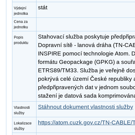
stát
Výdejní
jednotka
Cena za
jednotku
Stahovací služba poskytuje předpřip
Popis
produktu
Dopravní sítě - lanová dráha (TN-CA
INSPIRE pomocí technologie Atom. D
formátu Geopackage (GPKG) a souř
ETRS89/TM33. Služba je veřejně dos
pokrývá celé území České republiky
předpřipravených dat v jednom soubor
stažení je datová sada komprimována
Stáhnout dokument vlastnosti služby
Vlastnosti
služby
https://atom.cuzk.gov.cz/TN-CABLE
Lokalizace
služby