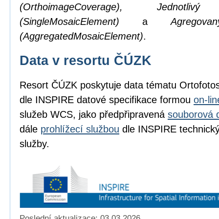
(OrthoimageCoverage), Jednotl
(SingleMosaicElement)
a
Agregov
(AggregatedMosaicElement)
.
Data v resortu ČÚZK
Resort ČÚZK poskytuje data tématu Ortofot
dle INSPIRE datové specifikace formou
on-li
služeb WCS, jako předpřipravená
souborová 
dále
prohlížecí službou
dle INSPIRE technickýc
služby.
Poslední aktualizace: 03.03.2026