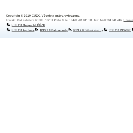
Copyright © 2010 ČÚZK, Všechna práva vyhrazena
Kontakt: Pod sídlištěm 9/1800, 182 11 Praha 8, tel.: +420 284 041 111, fax: +420 284 041 416,
Uživate
RSS 2.0 Geoportál ČÚZK
RSS 2.0 Aplikace
RSS 2.0 Datové sady
RSS 2.0 Síťové služby
RSS 2.0 INSPIRE