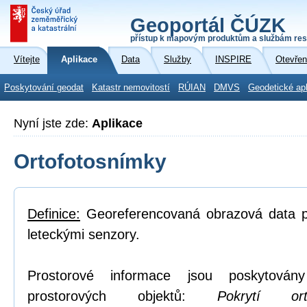
Geoportál ČÚZK
přístup k mapovým produktům a službám res
Vítejte
Aplikace
Data
Služby
INSPIRE
Otevřen
Poskytování geodat
Katastr nemovitostí
RÚIAN
DMVS
Geodetické ap
Nyní jste zde:
Aplikace
Ortofotosnímky
Definice:
Georeferencovaná obrazová data po
leteckými senzory.
Prostorové informace jsou poskytovány
prostorových objektů:
Pokrytí or