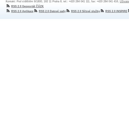
Kontakt: Pod sídlištěm 9/1800, 182 11 Praha 8, tel.: +420 284 041 111, fax: +420 284 041 416,
Uživate
RSS 2.0 Geoportál ČÚZK
RSS 2.0 Aplikace
RSS 2.0 Datové sady
RSS 2.0 Síťové služby
RSS 2.0 INSPIRE