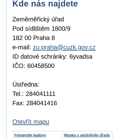
Kde nás najdete
Zeměměřický úřad
Pod sídlištěm 1800/9
182 00 Praha 8
e-mail:
zu.praha@cuzk.gov.cz
ID datové schránky: 6yvadsa
IČO: 60458500
Ústředna:
Tel.: 284041111
Fax: 284041416
Otevřít mapu
Fotografie budovy
Mapka s umístěním úřadu