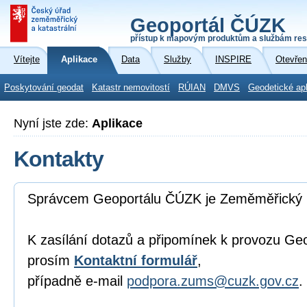
Geoportál ČÚZK
přístup k mapovým produktům a službám res
Vítejte
Aplikace
Data
Služby
INSPIRE
Otevřen
Poskytování geodat
Katastr nemovitostí
RÚIAN
DMVS
Geodetické ap
Nyní jste zde:
Aplikace
Kontakty
Správcem Geoportálu ČÚZK je Zeměměřický 
K zasílání dotazů a připomínek k provozu Ge
prosím
Kontaktní formulář
,
případně e-mail
podpora.zums@cuzk.gov.cz
.