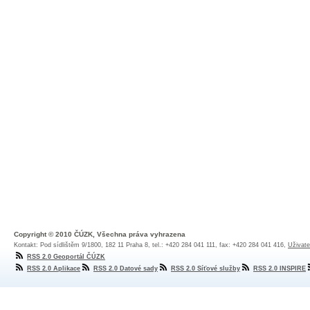
Copyright © 2010 ČÚZK, Všechna práva vyhrazena
Kontakt: Pod sídlištěm 9/1800, 182 11 Praha 8, tel.: +420 284 041 111, fax: +420 284 041 416,
Uživate
RSS 2.0 Geoportál ČÚZK
RSS 2.0 Aplikace
RSS 2.0 Datové sady
RSS 2.0 Síťové služby
RSS 2.0 INSPIRE