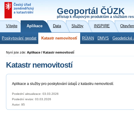
Geoportál ČÚZK
přístup k mapovým produktům a službám res
Vítejte
Aplikace
Data
Služby
INSPIRE
Otevřen
Poskytování geodat
Katastr nemovitostí
RÚIAN
DMVS
Geodetické 
Nyní jste zde:
Aplikace / Katastr nemovitostí
Katastr nemovitostí
Aplikace a služby pro poskytování údajů z katastru nemovitostí.
Poslední aktualizace: 03.03.2026
Poslední revize:
03.03.2026
Autor: 95