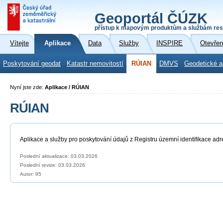
Geoportál ČÚZK
přístup k mapovým produktům a službám res
Vítejte
Aplikace
Data
Služby
INSPIRE
Otevřen
Poskytování geodat
Katastr nemovitostí
RÚIAN
DMVS
Geodetické a
Nyní jste zde:
Aplikace / RÚIAN
RÚIAN
Aplikace a služby pro poskytování údajů z Registru územní identifikace adr
Poslední aktualizace: 03.03.2026
Poslední revize:
03.03.2026
Autor: 95