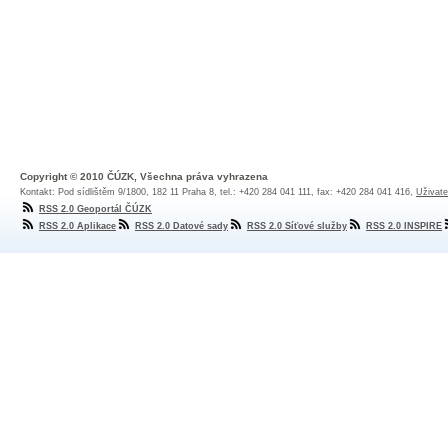
Copyright © 2010 ČÚZK, Všechna práva vyhrazena
Kontakt: Pod sídlištěm 9/1800, 182 11 Praha 8, tel.: +420 284 041 111, fax: +420 284 041 416,
Uživate
RSS 2.0 Geoportál ČÚZK
RSS 2.0 Aplikace
RSS 2.0 Datové sady
RSS 2.0 Síťové služby
RSS 2.0 INSPIRE