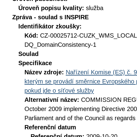
Úroveň popisu kvality:
služba
Zpráva - soulad s INSPIRE
Identifikátor zkoušky:
Kód:
CZ-00025712-CUZK_WMS_LOCA
DQ_DomainConsistency-1
Soulad
Specifikace
Název zdroje:
Nařízení Komise (ES) č. 9
kterým se provádí směrnice Evropského 
pokud jde o síťové služby
Alternativní název:
COMMISSION REGUL
October 2009 implementing Directive 20
Parliament and of the Council as regards
Referenční datum
Referenční datum:
2009-10-20