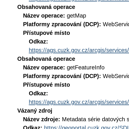
Obsahovaná operace
Název operace:
getMap
Platformy zpracování (DCP):
WebServi
Přístupové místo
Odkaz:
https://ags.cuzk.gov.cz/arcgis/servi
Obsahovaná operace
Název operace:
getFeatureInfo
Platformy zpracování (DCP):
WebServi
Přístupové místo
Odkaz:
https://ags.cuzk.gov.cz/arcgis/servi
Vázaný zdroj
Název zdroje:
Metadata série datových 
Odkaz:
https://geoportal.cuzk.gov.cz/S