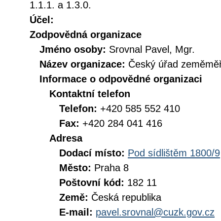
1.1.1. a 1.3.0.
Účel:
Zodpovědná organizace
Jméno osoby:
Srovnal Pavel, Mgr.
Název organizace:
Český úřad zeměměři
Informace o odpovědné organizaci
Kontaktní telefon
Telefon:
+420 585 552 410
Fax:
+420 284 041 416
Adresa
Dodací místo:
Pod sídlištěm 1800/9
Město:
Praha 8
Poštovní kód:
182 11
Země:
Česká republika
E-mail:
pavel.srovnal@cuzk.gov.cz