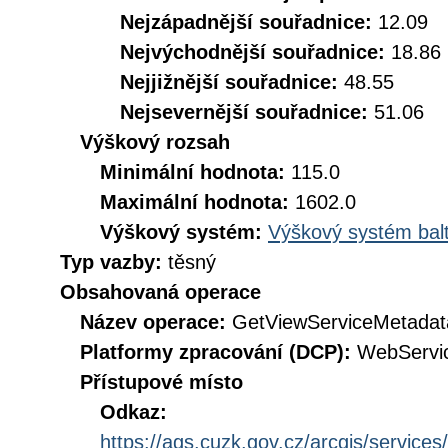
Nejzápadnější souřadnice:
12.09
Nejvýchodnější souřadnice:
18.86
Nejjižnější souřadnice:
48.55
Nejsevernější souřadnice:
51.06
Výškový rozsah
Minimální hodnota:
115.0
Maximální hodnota:
1602.0
Výškový systém:
Výškový systém balt
Typ vazby:
těsný
Obsahovaná operace
Název operace:
GetViewServiceMetadat
Platformy zpracování (DCP):
WebServi
Přístupové místo
Odkaz:
https://ags.cuzk.gov.cz/arcgis/servi