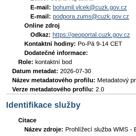
E-mail:
bohumil.vlcek@cuzk.gov.cz
E-mail:
podpora.zums@cuzk.gov.cz
Online zdroj
Odkaz:
https://geoportal.cuzk.gov.cz
Kontaktní hodiny:
Po-Pá 9-14 CET
Dodatečné informace:
Role:
kontaktní bod
Datum metadat:
2026-07-30
Název metadatového profilu:
Metadatový pr
Verze metadatového profilu:
2.0
Identifikace služby
Citace
Název zdroje:
Prohlížecí služba WMS - 