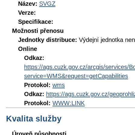
Název:
SVGZ
Verze:
Specifikace:
Možnosti přenosu
Jednotky distribuce:
Výdejní jednotka ne
Online
Odkaz:
https://ags.cuzk.gov.cz/arcgis/service
service=WMS&request=getCapabilities
Protokol:
wms
Odkaz:
https://ags.cuzk.gov.cz/geoprohl
Protokol:
WWW:LINK
Kvalita služby
Úroveň působnosti