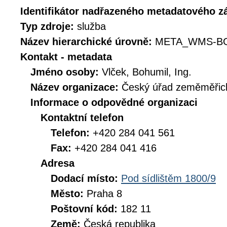
Identifikátor nadřazeného metadatového 
Typ zdroje:
služba
Název hierarchické úrovně:
META_WMS-B
Kontakt - metadata
Jméno osoby:
Vlček, Bohumil, Ing.
Název organizace:
Český úřad zeměměřick
Informace o odpovědné organizaci
Kontaktní telefon
Telefon:
+420 284 041 561
Fax:
+420 284 041 416
Adresa
Dodací místo:
Pod sídlištěm 1800/9
Město:
Praha 8
Poštovní kód:
182 11
Země:
Česká republika