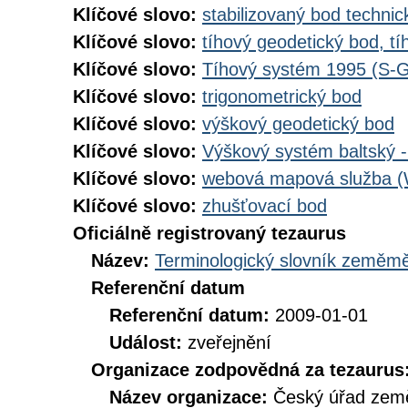
Klíčové slovo:
stabilizovaný bod technic
Klíčové slovo:
tíhový geodetický bod, t
Klíčové slovo:
Tíhový systém 1995 (S-G
Klíčové slovo:
trigonometrický bod
Klíčové slovo:
výškový geodetický bod
Klíčové slovo:
Výškový systém baltský -
Klíčové slovo:
webová mapová služba 
Klíčové slovo:
zhušťovací bod
Oficiálně registrovaný tezaurus
Název:
Terminologický slovník zeměměř
Referenční datum
Referenční datum:
2009-01-01
Událost:
zveřejnění
Organizace zodpovědná za tezaurus
Název organizace:
Český úřad země