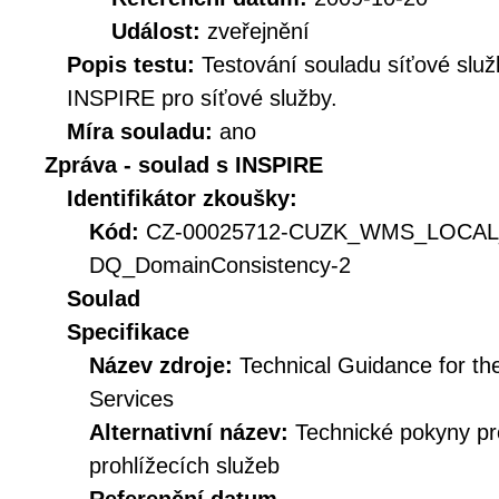
Událost:
zveřejnění
Popis testu:
Testování souladu síťové služ
INSPIRE pro síťové služby.
Míra souladu:
ano
Zpráva - soulad s INSPIRE
Identifikátor zkoušky:
Kód:
CZ-00025712-CUZK_WMS_LOCA
DQ_DomainConsistency-2
Soulad
Specifikace
Název zdroje:
Technical Guidance for t
Services
Alternativní název:
Technické pokyny p
prohlížecích služeb