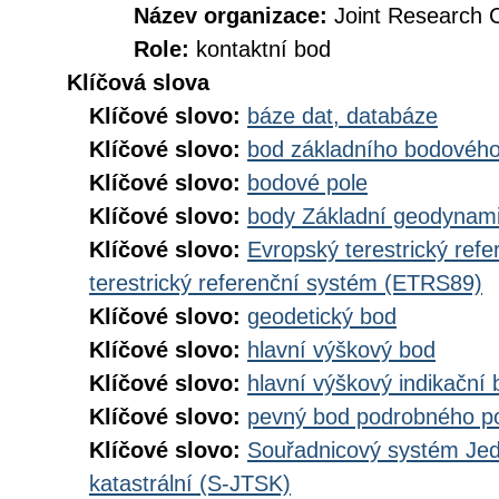
Název organizace:
Joint Research 
Role:
kontaktní bod
Klíčová slova
Klíčové slovo:
báze dat, databáze
Klíčové slovo:
bod základního bodového
Klíčové slovo:
bodové pole
Klíčové slovo:
body Základní geodynami
Klíčové slovo:
Evropský terestrický ref
terestrický referenční systém (ETRS89)
Klíčové slovo:
geodetický bod
Klíčové slovo:
hlavní výškový bod
Klíčové slovo:
hlavní výškový indikační 
Klíčové slovo:
pevný bod podrobného p
Klíčové slovo:
Souřadnicový systém Jedn
katastrální (S-JTSK)