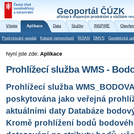
Geoportál ČÚZK
přístup k mapovým produktům a službám res
Vítejte
Aplikace
Data
Služby
INSPIRE
Otevřen
Poskytování geodat
Katastr nemovitostí
RÚIAN
DMVS
Geodetické ap
Nyní jste zde:
Aplikace
Prohlížecí služba WMS - Bod
Prohlížecí služba WMS_BODOV
poskytována jako veřejná prohlí
aktuálními daty Databáze bodov
Kromě prohlížení bodů bodovéh