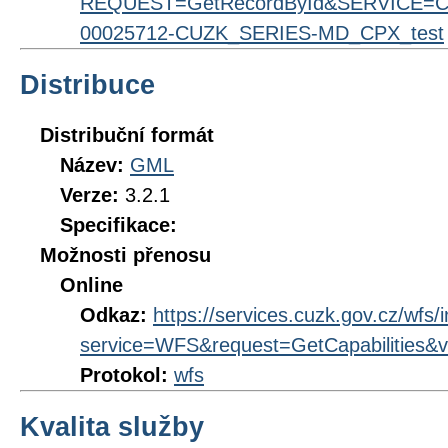
REQUEST=GetRecordById&SERVICE=CS
00025712-CUZK_SERIES-MD_CPX_test
Distribuce
Distribuční formát
Název:
GML
Verze:
3.2.1
Specifikace:
Možnosti přenosu
Online
Odkaz:
https://services.cuzk.gov.cz/wfs/
service=WFS&request=GetCapabilities&v
Protokol:
wfs
Kvalita služby