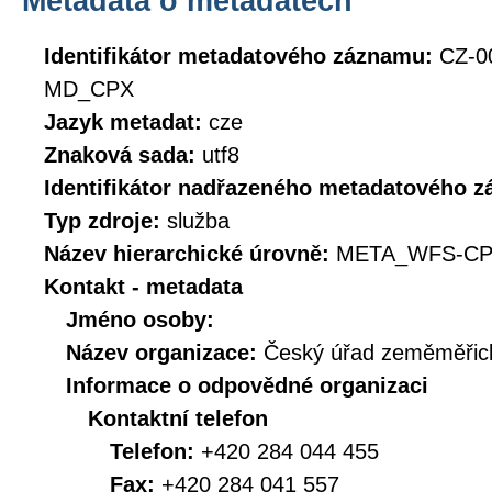
Metadata o metadatech
Identifikátor metadatového záznamu:
CZ-0
MD_CPX
Jazyk metadat:
cze
Znaková sada:
utf8
Identifikátor nadřazeného metadatového 
Typ zdroje:
služba
Název hierarchické úrovně:
META_WFS-CP
Kontakt - metadata
Jméno osoby:
Název organizace:
Český úřad zeměměřick
Informace o odpovědné organizaci
Kontaktní telefon
Telefon:
+420 284 044 455
Fax:
+420 284 041 557