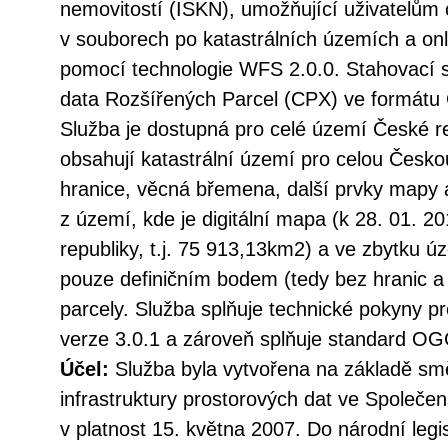
nemovitostí (ISKN), umožňující uživatelům
v souborech po katastrálních územích a onl
pomocí technologie WFS 2.0.0. Stahovací 
data Rozšířených Parcel (CPX) ve formátu
Služba je dostupná pro celé území České re
obsahují katastrální území pro celou Českou
hranice, věcná břemena, další prvky mapy 
z území, kde je digitální mapa (k 28. 01. 
republiky, t.j. 75 913,13km2) a ve zbytku ú
pouze definičním bodem (tedy bez hranic a
parcely. Služba splňuje technické pokyny p
verze 3.0.1 a zároveň splňuje standard O
Účel:
Služba byla vytvořena na základě sm
infrastruktury prostorových dat ve Společen
v platnost 15. května 2007. Do národní legi