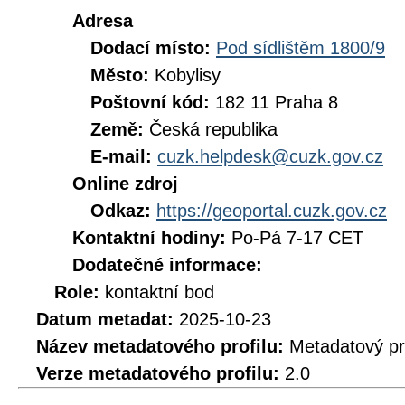
Adresa
Dodací místo:
Pod sídlištěm 1800/9
Město:
Kobylisy
Poštovní kód:
182 11 Praha 8
Země:
Česká republika
E-mail:
cuzk.helpdesk@cuzk.gov.cz
Online zdroj
Odkaz:
https://geoportal.cuzk.gov.cz
Kontaktní hodiny:
Po-Pá 7-17 CET
Dodatečné informace:
Role:
kontaktní bod
Datum metadat:
2025-10-23
Název metadatového profilu:
Metadatový pr
Verze metadatového profilu:
2.0