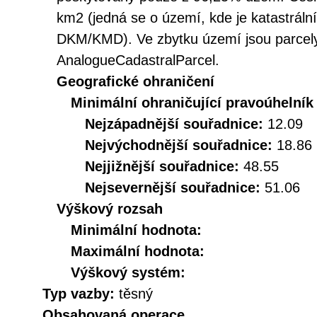
km2 (jedná se o území, kde je katastráln
DKM/KMD). Ve zbytku území jsou parcely
AnalogueCadastralParcel.
Geografické ohraničení
Minimální ohraničující pravoúhelník
Nejzápadnější souřadnice:
12.09
Nejvýchodnější souřadnice:
18.86
Nejjižnější souřadnice:
48.55
Nejsevernější souřadnice:
51.06
Výškový rozsah
Minimální hodnota:
Maximální hodnota:
Výškový systém:
Typ vazby:
těsný
Obsahovaná operace