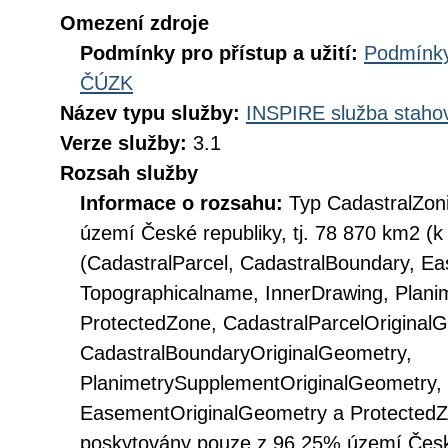
Omezení zdroje
Podmínky pro přístup a užití:
Podmínky
ČÚZK
Název typu služby:
INSPIRE služba stahov
Verze služby:
3.1
Rozsah služby
Informace o rozsahu:
Typ CadastralZon
území České republiky, tj. 78 870 km2 (k 
(CadastralParcel, CadastralBoundary, Ea
Topographicalname, InnerDrawing, Plani
ProtectedZone, CadastralParcelOriginal
CadastralBoundaryOriginalGeometry,
PlanimetrySupplementOriginalGeometry, 
EasementOriginalGeometry a ProtectedZ
poskytovány pouze z 96,25% území České