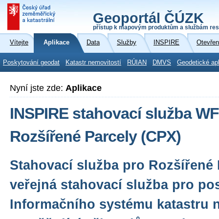
Geoportál ČÚZK
přístup k mapovým produktům a službám res
Vítejte
Aplikace
Data
Služby
INSPIRE
Otevřen
Poskytování geodat
Katastr nemovitostí
RÚIAN
DMVS
Geodetické ap
Nyní jste zde:
Aplikace
INSPIRE stahovací služba WF
Rozšířené Parcely (CPX)
Stahovací služba pro Rozšířené 
veřejná stahovací služba pro po
Informačního systému katastru n