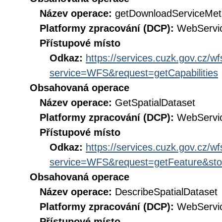
Název operace:
getDownloadServiceMet
Platformy zpracování (DCP):
WebServi
Přístupové místo
Odkaz:
https://services.cuzk.gov.cz/w
service=WFS&request=getCapabilities
Obsahovaná operace
Název operace:
GetSpatialDataset
Platformy zpracování (DCP):
WebServi
Přístupové místo
Odkaz:
https://services.cuzk.gov.cz/w
service=WFS&request=getFeature&sto
Obsahovaná operace
Název operace:
DescribeSpatialDataset
Platformy zpracování (DCP):
WebServi
Přístupové místo