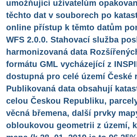
umožňující uživatelům opakovan
těchto dat v souborech po katas
online přístup k těmto datům po
WFS 2.0.0. Stahovací služba pos
harmonizovaná data Rozšířených
formátu GML vycházející z INSPI
dostupná pro celé území České r
Publikovaná data obsahují katas
celou Českou Republiku, parcely 
věcná břemena, další prvky map
obloukovou geometrii z území, kd