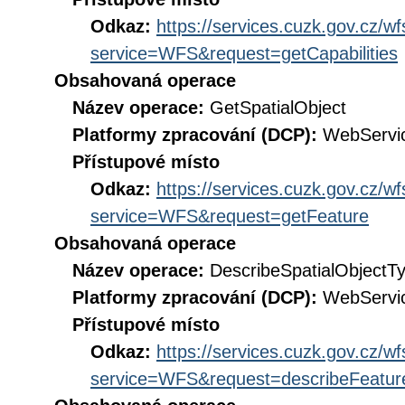
Odkaz:
https://services.cuzk.gov.cz/w
service=WFS&request=getCapabilities
Obsahovaná operace
Název operace:
GetSpatialObject
Platformy zpracování (DCP):
WebServi
Přístupové místo
Odkaz:
https://services.cuzk.gov.cz/w
service=WFS&request=getFeature
Obsahovaná operace
Název operace:
DescribeSpatialObjectT
Platformy zpracování (DCP):
WebServi
Přístupové místo
Odkaz:
https://services.cuzk.gov.cz/w
service=WFS&request=describeFeatur