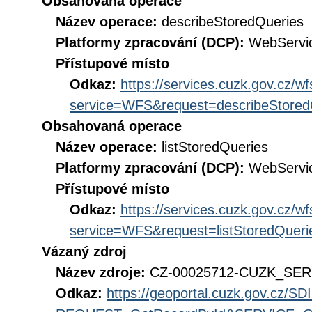
Obsahovaná operace
Název operace:
describeStoredQueries
Platformy zpracování (DCP):
WebServi
Přístupové místo
Odkaz:
https://services.cuzk.gov.cz/w
service=WFS&request=describeStored
Obsahovaná operace
Název operace:
listStoredQueries
Platformy zpracování (DCP):
WebServi
Přístupové místo
Odkaz:
https://services.cuzk.gov.cz/w
service=WFS&request=listStoredQueri
Vázaný zdroj
Název zdroje:
CZ-00025712-CUZK_SER
Odkaz:
https://geoportal.cuzk.gov.cz/S