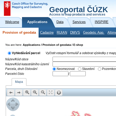
Geoportal ČÚZK
Access to map products and services
Welcome
Applications
Data
Services
INSPIRE
Provision of geodata
Cadastre
RUIAN
DMVS
Geodetic App.
Altim
You are here:
Applications / Provision of geodata / E-shop
Vyhledávání parcel
Vyčistit vstupní formulář a odebrat výsledky z map
Název/Kód obce
Název/Kód katastrálního území
Parcela, druh číslování
Neomezovat
Stavební
Pozemkov
Parcelní číslo
/
Mapa