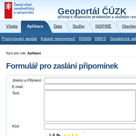
Geoportál ČÚZK
přístup k mapovým produktům a službám res
Vítejte
Aplikace
Data
Služby
INSPIRE
Otevřen
Poskytování geodat
Katastr nemovitostí
RÚIAN
DMVS
Geodetické ap
Nyní jste zde:
Aplikace
Formulář pro zaslání připomínek
Jméno a Příjmení:
E-mail:
Text:
Kód: