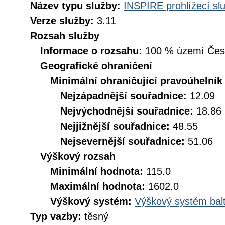
Název typu služby:
INSPIRE prohlížecí sl
Verze služby:
3.11
Rozsah služby
Informace o rozsahu:
100 % území České
Geografické ohraničení
Minimální ohraničující pravoúhelník
Nejzápadnější souřadnice:
12.09
Nejvýchodnější souřadnice:
18.86
Nejjižnější souřadnice:
48.55
Nejsevernější souřadnice:
51.06
Výškový rozsah
Minimální hodnota:
115.0
Maximální hodnota:
1602.0
Výškový systém:
Výškový systém balt
Typ vazby:
těsný