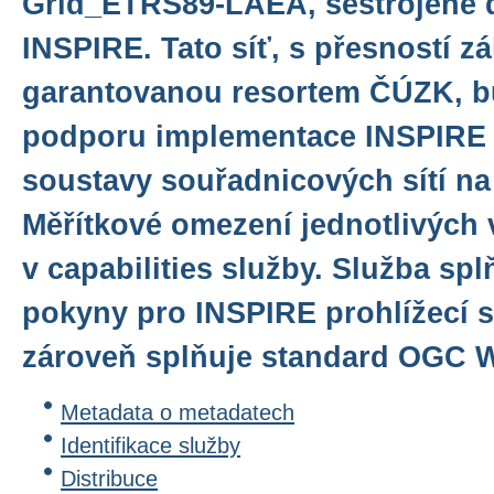
Grid_ETRS89-LAEA, sestrojené d
INSPIRE. Tato síť, s přesností z
garantovanou resortem ČÚZK, bu
podporu implementace INSPIRE
soustavy souřadnicových sítí n
Měřítkové omezení jednotlivých 
v capabilities služby. Služba sp
pokyny pro INSPIRE prohlížecí sl
zároveň splňuje standard OGC WM
Metadata o metadatech
Identifikace služby
Distribuce