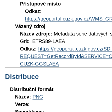
Přístupové místo
Odkaz:
https://geoportal.cuzk.gov.cz/WMS
Vázaný zdroj
Název zdroje:
Metadata série datových 
Grid_ETRS89-LAEA
Odkaz:
https://geoportal.cuzk.gov.cz/S
REQUEST=GetRecordById&SERVICE=CS
CUZK-GGSLAEA
Distribuce
Distribuční formát
Název:
PNG
Verze:
Specifikace: