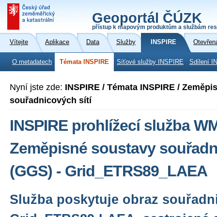
Geoportál ČÚZK
přístup k mapovým produktům a službám res
Vítejte
Aplikace
Data
Služby
INSPIRE
Otevřen
O metadatech
Témata INSPIRE
Síťové služby INSPIRE
Sdílení I
Nyní jste zde:
INSPIRE / Témata INSPIRE / Zeměpi
souřadnicových sítí
INSPIRE prohlížecí služba W
Zeměpisné soustavy souřadni
(GGS) - Grid_ETRS89_LAEA
Služba poskytuje obraz souřadni