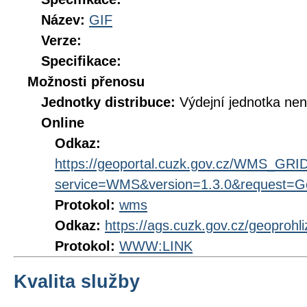
Název:
GIF
Verze:
Specifikace:
Možnosti přenosu
Jednotky distribuce:
Výdejní jednotka ne
Online
Odkaz:
https://geoportal.cuzk.gov.cz/WMS_G
service=WMS&version=1.3.0&request=Get
Protokol:
wms
Odkaz:
https://ags.cuzk.gov.cz/geoprohl
Protokol:
WWW:LINK
Kvalita služby