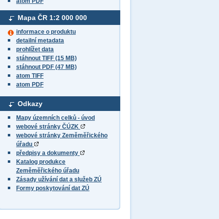
atom PDF
Mapa ČR
1:2 000 000
informace o produktu
detailní metadata
prohlížet data
stáhnout TIFF (15 MB)
stáhnout PDF (47 MB)
atom TIFF
atom PDF
Odkazy
Mapy územních celků - úvod
webové stránky ČÚZK
webové stránky Zeměměřického
úřadu
předpisy a dokumenty
Katalog produkce
Zeměměřického úřadu
Zásady užívání dat a služeb ZÚ
Formy poskytování dat ZÚ