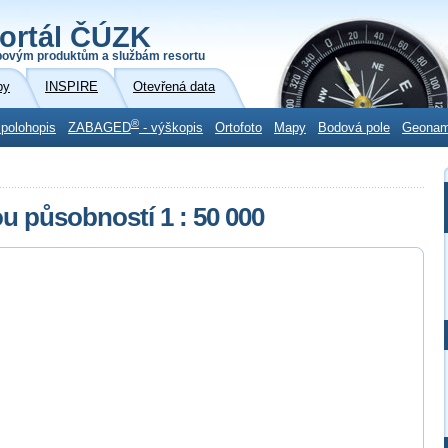
ortál ČÚZK
povým produktům a službám resortu
by
INSPIRE
Otevřená data
®
 polohopis
ZABAGED
- výškopis
Ortofoto
Mapy
Bodová pole
Geona
u působností 1 : 50 000