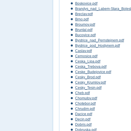
Boskovice.pdf
Brandys_nad_Labem-Stara_Bolesl
Breclav.pdf
Brno.pdf
Broumov.pdf
Bruntal.pdf
Bucovice.pdf
Bystrice_nad_Pernstejnem.pdf
Bystrice_pod_Hostynem.pdf
Caslav.pdf
Cernosice.pdf
Ceska_Lipa.pdf
Ceska_Trebova.pdf
Ceske_Budejovice.pdf
Cesky_Brod.pdf
Cesky_Krumlov.pdf
Cesky_Tesin.pdf
Cheb.pdf
Chomutov.pdf
Chotebor.pdf
Chrudim.pdf
Dacice.pdf
Decin.pdf
Dobris.pdf
Dobruska.pdf