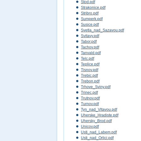
Stod.pdf
Strakonice.pdf
Stribro.pdf
Sumperk.pdf
Susice.pdf
Svetla_nad_Sazavou.pdf
Svitavy.pdf
Tabor.pdf
Tachov.pdf
Tanvald.pdf
Telc.pdf
Teplice.pdf
Tisnov.pdf
Trebic.pdf
Trebon.pdf
Trhove_Sviny.pdf
Trinec.pdf
Trutnov.pdf
Turnov.pdf
Tyn_nad_Vltavou.pdf
Uherske_Hradiste.pdf
Uhersky_Brod.pdf
Unicov.pdf
Usti_nad_Labem.pdf
Usti_nad_Orlici.pdf