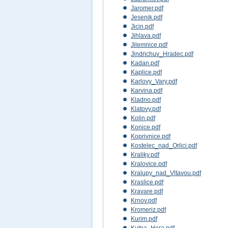
Jaromer.pdf
Jesenik.pdf
Jicin.pdf
Jihlava.pdf
Jilemnice.pdf
Jindrichuv_Hradec.pdf
Kadan.pdf
Kaplice.pdf
Karlovy_Vary.pdf
Karvina.pdf
Kladno.pdf
Klatovy.pdf
Kolin.pdf
Konice.pdf
Koprivnice.pdf
Kostelec_nad_Orlici.pdf
Kraliky.pdf
Kralovice.pdf
Kralupy_nad_Vltavou.pdf
Kraslice.pdf
Kravare.pdf
Krnov.pdf
Kromeriz.pdf
Kurim.pdf