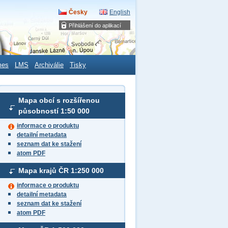
Česky
English
Přihlášení do aplikací
mes
LMS
Archiválie
Tisky
Mapa obcí s rozšířenou
působností
1:50 000
informace o produktu
detailní metadata
seznam dat ke stažení
atom PDF
Mapa krajů ČR
1:250 000
informace o produktu
detailní metadata
seznam dat ke stažení
atom PDF