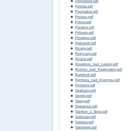
Pohorelice.pdf
Policka.pdf
Prachatice.pdf
Prelouc.pdf
Prerov.pdf
Prestice.pdf
Pribram.pdf
Prostejov.pdf
Rakovnik.pdf
Ricany.pdf
Rokycany.pdf
Rosice.pdf
Roudnice_nad_Labem.pdf
Roznov_pod_Radhostem.pdf
Rumburk.pdf
Rychnov_nad_Kneznou.pdf
Rymarov.pdf
Sedlcany.pdf
Semily.pdf
Slany.pdf
Slapanice.pdf
Slavkov_u_Brna.pdf
Sobeslav.pdf
Sokolov.pdf
Sternberk.pdf