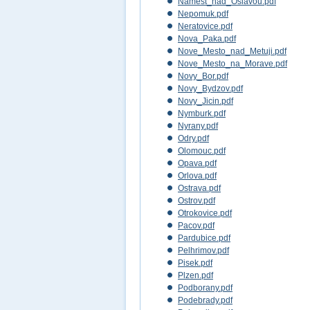
Namest_nad_Oslavou.pdf
Nepomuk.pdf
Neratovice.pdf
Nova_Paka.pdf
Nove_Mesto_nad_Metuji.pdf
Nove_Mesto_na_Morave.pdf
Novy_Bor.pdf
Novy_Bydzov.pdf
Novy_Jicin.pdf
Nymburk.pdf
Nyrany.pdf
Odry.pdf
Olomouc.pdf
Opava.pdf
Orlova.pdf
Ostrava.pdf
Ostrov.pdf
Otrokovice.pdf
Pacov.pdf
Pardubice.pdf
Pelhrimov.pdf
Pisek.pdf
Plzen.pdf
Podborany.pdf
Podebrady.pdf