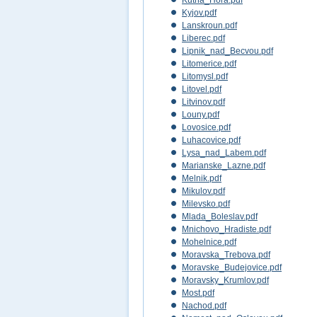
Kutna_Hora.pdf
Kyjov.pdf
Lanskroun.pdf
Liberec.pdf
Lipnik_nad_Becvou.pdf
Litomerice.pdf
Litomysl.pdf
Litovel.pdf
Litvinov.pdf
Louny.pdf
Lovosice.pdf
Luhacovice.pdf
Lysa_nad_Labem.pdf
Marianske_Lazne.pdf
Melnik.pdf
Mikulov.pdf
Milevsko.pdf
Mlada_Boleslav.pdf
Mnichovo_Hradiste.pdf
Mohelnice.pdf
Moravska_Trebova.pdf
Moravske_Budejovice.pdf
Moravsky_Krumlov.pdf
Most.pdf
Nachod.pdf