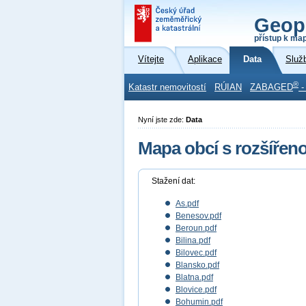
Geop
přístup k ma
Vítejte
Aplikace
Data
Služ
®
Katastr nemovitostí
RÚIAN
ZABAGED
-
Nyní jste zde:
Data
Mapa obcí s rozšířeno
Stažení dat:
As.pdf
Benesov.pdf
Beroun.pdf
Bilina.pdf
Bilovec.pdf
Blansko.pdf
Blatna.pdf
Blovice.pdf
Bohumin.pdf