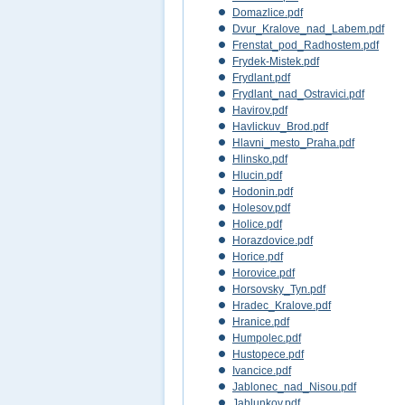
Domazlice.pdf
Dvur_Kralove_nad_Labem.pdf
Frenstat_pod_Radhostem.pdf
Frydek-Mistek.pdf
Frydlant.pdf
Frydlant_nad_Ostravici.pdf
Havirov.pdf
Havlickuv_Brod.pdf
Hlavni_mesto_Praha.pdf
Hlinsko.pdf
Hlucin.pdf
Hodonin.pdf
Holesov.pdf
Holice.pdf
Horazdovice.pdf
Horice.pdf
Horovice.pdf
Horsovsky_Tyn.pdf
Hradec_Kralove.pdf
Hranice.pdf
Humpolec.pdf
Hustopece.pdf
Ivancice.pdf
Jablonec_nad_Nisou.pdf
Jablunkov.pdf