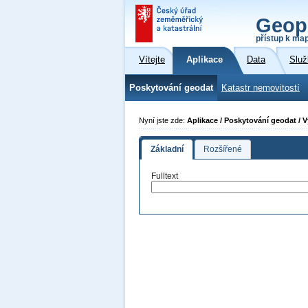
Geop
přístup k ma
Vítejte
Aplikace
Data
Služ
Poskytování geodat
Katastr nemovitostí
Nyní jste zde:
Aplikace / Poskytování geodat / 
Základní
Rozšířené
Fulltext