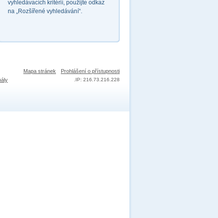
vyhledávacích kritérií, použijte odkaz
na „Rozšířené vyhledávání“.
Mapa stránek
Prohlášení o přístupnosti
nály
.
IP: 216.73.216.228