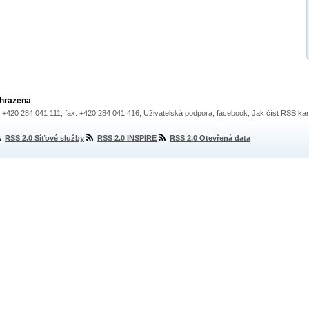
yhrazena
.: +420 284 041 111, fax: +420 284 041 416,
Uživatelská podpora
,
facebook
,
Jak číst RSS ka
RSS 2.0 Síťové služby
RSS 2.0 INSPIRE
RSS 2.0 Otevřená data