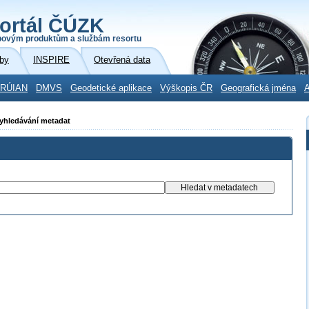
ortál ČÚZK
povým produktům a službám resortu
by
INSPIRE
Otevřená data
RÚIAN
DMVS
Geodetické aplikace
Výškopis ČR
Geografická jména
A
Vyhledávání metadat