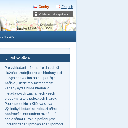
Česky
English
Přihlášení do aplikací
rchiválie
Nápověda
Pro vyhledání informací o datech či
službách zadejte prosím hledaný text
do vyhledávacího pole a použijte
tlačítko „Hledejte v metadatech“.
Zadaný výraz bude hledán v
metadatových záznamech všech
produktů, a to v položkách Název,
Popis produktu a Klíčová slova.
Výsledky hledání se zobrazí přímo pod
zadávacím formulářem rozdělené
podle tématu. Pokud potřebujete
upřesnit zadání pro vyhledání pomocí