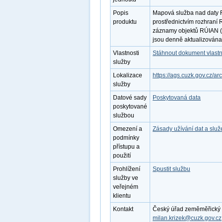
Popis
Mapová služba nad daty R
produktu
prostřednictvím rozhraní
záznamy objektů RÚIAN (
jsou denně aktualizována
Vlastnosti
Stáhnout dokument vlastn
služby
Lokalizace
https://ags.cuzk.gov.cz/a
služby
Datové sady
Poskytovaná data
poskytované
službou
Omezení a
Zásady užívání dat a slu
podmínky
přístupu a
použití
Prohlížení
Spustit službu
služby ve
veřejném
klientu
Kontakt
Český úřad zeměměřický a k
milan.krizek@cuzk.gov.cz