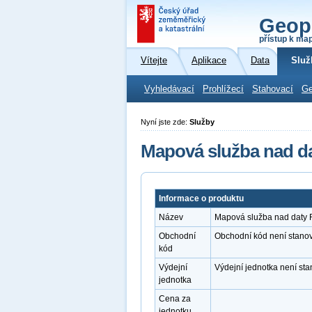
Geop
přístup k ma
Vítejte
Aplikace
Data
Služ
Vyhledávací
Prohlížecí
Stahovací
Ge
Nyní jste zde:
Služby
Mapová služba nad d
Informace o produktu
Název
Mapová služba nad daty
Obchodní
Obchodní kód není stano
kód
Výdejní
Výdejní jednotka není st
jednotka
Cena za
jednotku