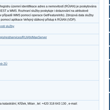
egistru územní identifikace adres a nemovitostí (RÚIAN) je poskytována
 REST a WMS. Rozhraní služby poskytuje i dotazování na atributové
v případě WMS pomocí operace GetFeatureInfo). Zdrojová data služby
 pomocí aplikace Veřejný dálkový přístup k RÚIAN (VDP).
osti služby
rcgis/rest/services/RUIAN/MapServer
žeb ZÚ
atastrální, Křížek, Milan , tel: +420 318 643 130 , e-mail: