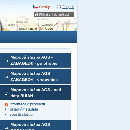
Česky
English
Přihlášení do aplikací
Mapová služba AGS –
ZABAGED® - polohopis
Mapová služba AGS -
ZABAGED® - vrstevnice
Mapová služba AGS - nad
daty RÚIAN
informace o produktu
detailní metadata
spustit službu
Mapová služba AGS -