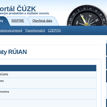
ortál ČÚZK
povým produktům a službám resortu
by
INSPIRE
Otevřená data
oprocessingové
Transformační
CZEPOS
aty RÚIAN
 RÚIAN
ven
anovena