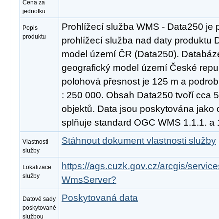
Cena za
jednotku
Prohlížecí služba WMS - Data250 je 
Popis
produktu
prohlížecí služba nad daty produktu D
model území ČR (Data250). Databáze 
geografický model území České repub
polohová přesnost je 125 m a podrob
: 250 000. Obsah Data250 tvoří cca 
objektů. Data jsou poskytována jako 
splňuje standard OGC WMS 1.1.1. a 1
Stáhnout dokument vlastnosti služby
Vlastnosti
služby
https://ags.cuzk.gov.cz/arcgis/serv
Lokalizace
služby
WmsServer?
Poskytovaná data
Datové sady
poskytované
službou