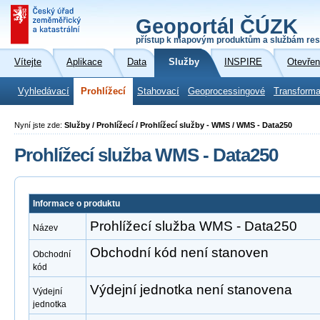
Geoportál ČÚZK
přístup k mapovým produktům a službám res
Vítejte
Aplikace
Data
Služby
INSPIRE
Otevřen
Vyhledávací
Prohlížecí
Stahovací
Geoprocessingové
Transforma
Nyní jste zde:
Služby / Prohlížecí / Prohlížecí služby - WMS / WMS - Data250
Prohlížecí služba WMS - Data250
Informace o produktu
Prohlížecí služba WMS - Data250
Název
Obchodní kód není stanoven
Obchodní
kód
Výdejní jednotka není stanovena
Výdejní
jednotka