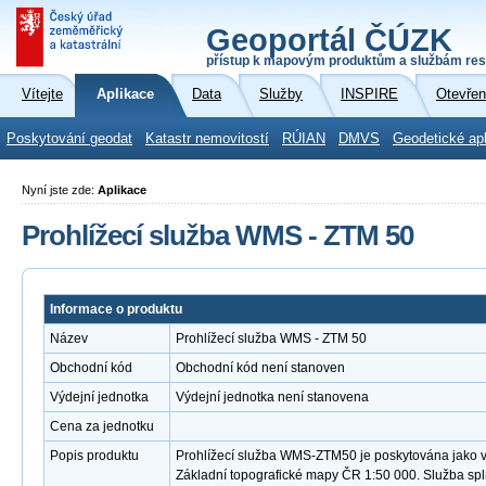
Geoportál ČÚZK
přístup k mapovým produktům a službám res
Vítejte
Aplikace
Data
Služby
INSPIRE
Otevřen
Poskytování geodat
Katastr nemovitostí
RÚIAN
DMVS
Geodetické ap
Nyní jste zde:
Aplikace
Prohlížecí služba WMS - ZTM 50
Informace o produktu
Název
Prohlížecí služba WMS - ZTM 50
Obchodní kód
Obchodní kód není stanoven
Výdejní jednotka
Výdejní jednotka není stanovena
Cena za jednotku
Popis produktu
Prohlížecí služba WMS-ZTM50 je poskytována jako ve
Základní topografické mapy ČR 1:50 000. Služba sp