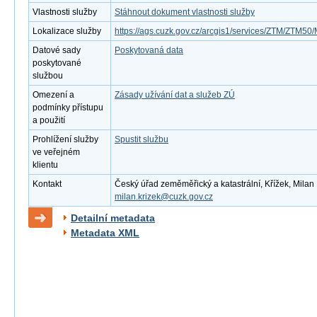
Vlastnosti služby
Stáhnout dokument vlastnosti služby
Lokalizace služby
https://ags.cuzk.gov.cz/arcgis1/services/ZTM/ZTM
Datové sady
Poskytovaná data
poskytované
službou
Omezení a
Zásady užívání dat a služeb ZÚ
podmínky přístupu
a použití
Prohlížení služby
Spustit službu
ve veřejném
klientu
Kontakt
Český úřad zeměměřický a katastrální, Křížek, Milan ,
milan.krizek@cuzk.gov.cz
Detailní metadata
Metadata XML