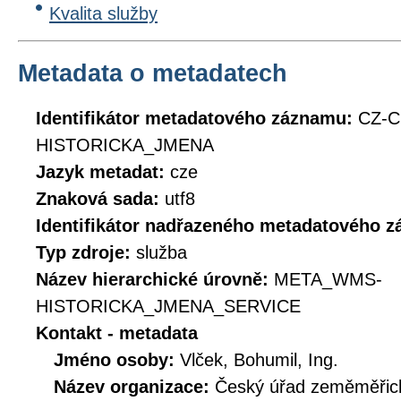
Kvalita služby
Metadata o metadatech
Identifikátor metadatového záznamu:
CZ-
HISTORICKA_JMENA
Jazyk metadat:
cze
Znaková sada:
utf8
Identifikátor nadřazeného metadatového 
Typ zdroje:
služba
Název hierarchické úrovně:
META_WMS-
HISTORICKA_JMENA_SERVICE
Kontakt - metadata
Jméno osoby:
Vlček, Bohumil, Ing.
Název organizace:
Český úřad zeměměřick