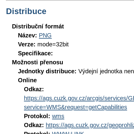
Distribuce
Distribuční formát
Název:
PNG
Verze:
mode=32bit
Specifikace:
Možnosti přenosu
Jednotky distribuce:
Výdejní jednotka ne
Online
Odkaz:
https://ags.cuzk.gov.cz/arcgis/servic
service=WMS&request=getCapabilities
Protokol:
wms
Odkaz:
https://ags.cuzk.gov.cz/geoprohl