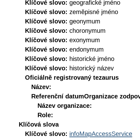
Klíčové slovo:
geografické jméno
Klíčové slovo:
zeměpisné jméno
Klíčové slovo:
geonymum
Klíčové slovo:
choronymum
Klíčové slovo:
exonymum
Klíčové slovo:
endonymum
Klíčové slovo:
historické jméno
Klíčové slovo:
historický název
Oficiálně registrovaný tezaurus
Název:
Referenční datum
Organizace zodpov
Název organizace:
Role:
Klíčová slova
Klíčové slovo:
infoMapAccessService