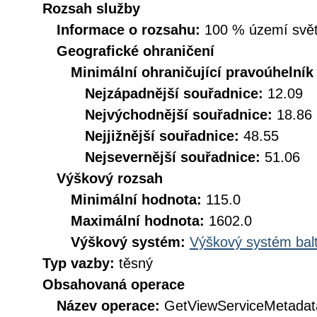
Rozsah služby
Informace o rozsahu:
100 % území svět
Geografické ohraničení
Minimální ohraničující pravoúhelník
Nejzápadnější souřadnice:
12.09
Nejvýchodnější souřadnice:
18.86
Nejjižnější souřadnice:
48.55
Nejsevernější souřadnice:
51.06
Výškový rozsah
Minimální hodnota:
115.0
Maximální hodnota:
1602.0
Výškový systém:
Výškový systém balt
Typ vazby:
těsný
Obsahovaná operace
Název operace:
GetViewServiceMetadat