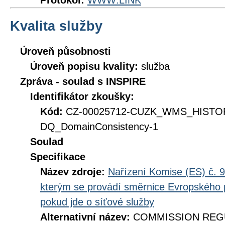
Protokol:
WWW:LINK
Kvalita služby
Úroveň působnosti
Úroveň popisu kvality:
služba
Zpráva - soulad s INSPIRE
Identifikátor zkoušky:
Kód:
CZ-00025712-CUZK_WMS_HISTO
DQ_DomainConsistency-1
Soulad
Specifikace
Název zdroje:
Nařízení Komise (ES) č. 9
kterým se provádí směrnice Evropského 
pokud jde o síťové služby
Alternativní název:
COMMISSION REGUL