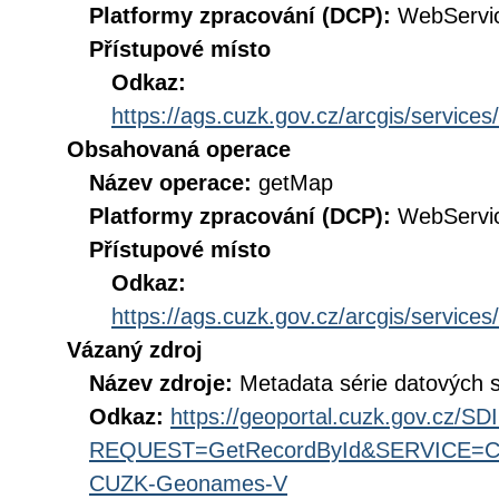
Platformy zpracování (DCP):
WebServi
Přístupové místo
Odkaz:
https://ags.cuzk.gov.cz/arcgis/serv
Obsahovaná operace
Název operace:
getMap
Platformy zpracování (DCP):
WebServi
Přístupové místo
Odkaz:
https://ags.cuzk.gov.cz/arcgis/serv
Vázaný zdroj
Název zdroje:
Metadata série datových
Odkaz:
https://geoportal.cuzk.gov.cz/S
REQUEST=GetRecordById&SERVICE=CS
CUZK-Geonames-V