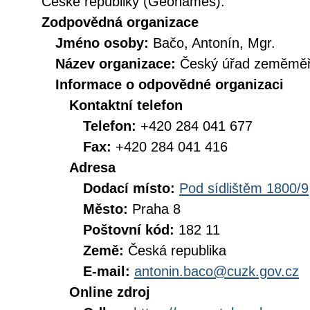
České republiky (Geonames).
Zodpovědná organizace
Jméno osoby:
Bačo, Antonín, Mgr.
Název organizace:
Český úřad zeměměři
Informace o odpovědné organizaci
Kontaktní telefon
Telefon:
+420 284 041 677
Fax:
+420 284 041 416
Adresa
Dodací místo:
Pod sídlištěm 1800/9
Město:
Praha 8
Poštovní kód:
182 11
Země:
Česká republika
E-mail:
antonin.baco@cuzk.gov.cz
Online zdroj