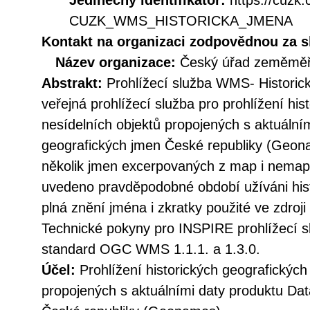
Jedinečný identifikátor:
https://cuzk
CUZK_WMS_HISTORICKA_JMENA
Kontakt na organizaci zodpovědnou za s
Název organizace:
Český úřad zeměměři
Abstrakt:
Prohlížecí služba WMS- Historic
veřejná prohlížecí služba pro prohlížení hi
nesídelních objektů propojených s aktuální
geografických jmen České republiky (Geona
několik jmen excerpovaných z map i nemapo
uvedeno pravděpodobné období užíváni hist
plná znění jména i zkratky použité ve zdroji
Technické pokyny pro INSPIRE prohlížecí sl
standard OGC WMS 1.1.1. a 1.3.0.
Účel:
Prohlížení historických geografických
propojených s aktuálními daty produktu Da