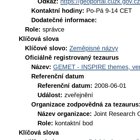
Odkaz:
https://geoportal.cuzk.gov.cz
Kontaktní hodiny:
Po-Pá 9-14 CET
Dodatečné informace:
Role:
správce
Klíčová slova
Klíčové slovo:
Zeměpisné názvy
Oficiálně registrovaný tezaurus
Název:
GEMET - INSPIRE themes, ver
Referenční datum
Referenční datum:
2008-06-01
Událost:
zveřejnění
Organizace zodpovědná za tezaurus
Název organizace:
Joint Research 
Role:
kontaktní bod
Klíčová slova