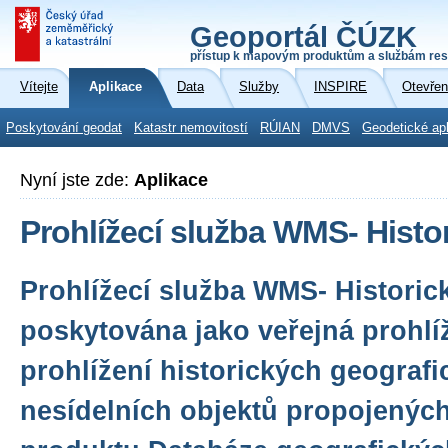
Geoportál ČÚZK
přístup k mapovým produktům a službám res
Vítejte
Aplikace
Data
Služby
INSPIRE
Otevřen
Poskytování geodat
Katastr nemovitostí
RÚIAN
DMVS
Geodetické ap
Nyní jste zde:
Aplikace
Prohlížecí služba WMS- Histo
Prohlížecí služba WMS- Historic
poskytována jako veřejná prohlí
prohlížení historických geograf
nesídelních objektů propojených