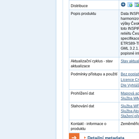
Distribuce
Popis produktu
Data INSP
harmonizov
výšky Česk
toto INSPI
reliéfu Če
specifikac
ETRS89-TM
GML 3.2.1.
popisné in
Aktualizační cyklus - stav
Stav aktua
aktualizace
Podmínky přístupu a použití
Bez popla
Licence C
Dle Vyhláš
Prohlížení dat
Mapová ap
Služba W
Stahování dat
Služba W
Služba At
Stažení př
Kontakt - informace o
Zeměměřick
produktu
Detailní metadata