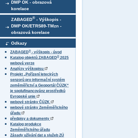
DMP OK - obrazová
korelace
®
ZABAGED
- Výškopis -
DMP OK/ETRS89-TMzn -
obrazová korelace
Odkazy
®
ZABAGED
- výškopis - úvod
®
Katalog objektů ZABAGED
2025
webová verze
Analýzy výškopisu
Projekt „Pořízení leteckých
senzorů pro informační systém
zeměměřictví a Geoportál ČÚZK“
je spolufinancovánz prostředků
Evropské unie
webové stránky ČÚZK
webové stránky Zeměměřického
úřadu
předpisy a dokumenty
Katalog produkce
Zeměměřického úřadu
Zásady užívání dat a služeb ZÚ