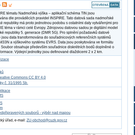
IRE tématu Nadmořská výška – aplikační schéma TIN jsou
ána dle prováděcích pravidel INSPIRE. Tato datová sada nadmořské
é republiky má proto jednotnou podobu s ostatními daty vytvářenými pro
RE téma v rámci celé Evropy. Zdrojovou datovou sadou je digitální model
ské republiky 5. generace (DMR 5G). Pro splnění požadavků datové
e jsou data transformována do souřadnicových referenčních systémů
33N a výškového systému EVRS. Data jsou poskytována ve formátu
 Soubor obsahuje především souřadnice diskrétních bodů doplněné o
formace. Výdejní jednotky jsou definované dlaždicemi 2 x 2 km.
lizace
tků
reative Commons CC BY 4.0
ky č. 31/1995 Sb.
likace
MS
FS
om
edpřipravených souborů - výběr nad mapou
ý úřad, e-mail:
ZU-obchod@cuzk.gov.cz