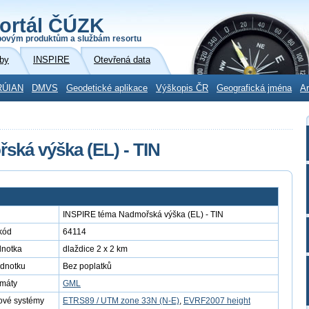
ortál ČÚZK
povým produktům a službám resortu
by
INSPIRE
Otevřená data
RÚIAN
DMVS
Geodetické aplikace
Výškopis ČR
Geografická jména
Ar
ká výška (EL) - TIN
INSPIRE téma Nadmořská výška (EL) - TIN
kód
64114
dnotka
dlaždice 2 x 2 km
ednotku
Bez poplatků
rmáty
GML
ové systémy
ETRS89 / UTM zone 33N (N-E)
,
EVRF2007 height