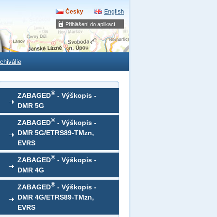
Česky
English
Přihlášení do aplikací
chiválie
®
ZABAGED
- Výškopis -
DMR 5G
®
ZABAGED
- Výškopis -
DMR 5G/ETRS89-TMzn,
EVRS
®
ZABAGED
- Výškopis -
DMR 4G
®
ZABAGED
- Výškopis -
DMR 4G/ETRS89-TMzn,
EVRS