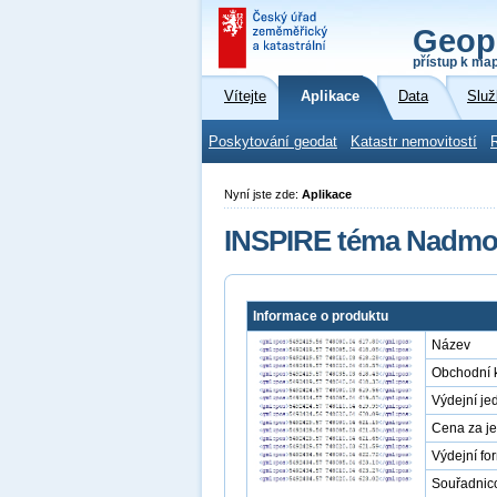
Geop
přístup k ma
Vítejte
Aplikace
Data
Služ
Poskytování geodat
Katastr nemovitostí
Nyní jste zde:
Aplikace
INSPIRE téma Nadmořs
Informace o produktu
Název
Obchodní 
Výdejní je
Cena za j
Výdejní fo
Souřadnic