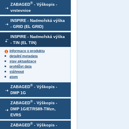
®
ZABAGED
- Výškopis -
vrstevnice
INSPIRE - Nadmořská výška
- GRID (EL GRID)
INSPIRE - Nadmořská výška
- TIN (EL TIN)
informace o produktu
detailní metadata
stav aktualizace
prohlížet data
stáhnout
atom
®
ZABAGED
- Výškopis -
DMP 1G
®
ZABAGED
- Výškopis -
DMP 1G/ETRS89-TMzn,
EVRS
®
ZABAGED
- Výškopis -