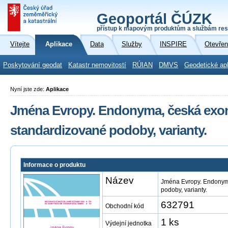
Geoportál ČÚZK
přístup k mapovým produktům a službám res
Vítejte
Aplikace
Data
Služby
INSPIRE
Otevřen
Poskytování geodat
Katastr nemovitostí
RÚIAN
DMVS
Geodetické ap
Nyní jste zde:
Aplikace
Jména Evropy. Endonyma, česká exo
standardizované podoby, varianty.
Informace o produktu
Název
Jména Evropy. Endonym
podoby, varianty.
632791
Obchodní kód
1 ks
Výdejní jednotka