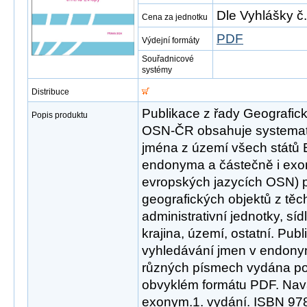
Dle Vyhlášky č
Cena za jednotku
PDF
Výdejní formáty
Souřadnicové
systémy
Distribuce
Publikace z řady Geografi
Popis produktu
OSN-ČR obsahuje systema
jména z území všech států 
endonyma a částečně i exon
evropských jazycích OSN) 
geografických objektů z těch
administrativní jednotky, síd
krajina, území, ostatní. Publ
vyhledávání jmen v endony
různých písmech vydána pou
obvyklém formátu PDF. Nav
exonym.1. vydání. ISBN 97