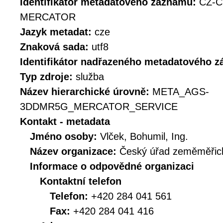
Identifikátor metadatového záznamu:
CZ-
MERCATOR
Jazyk metadat:
cze
Znaková sada:
utf8
Identifikátor nadřazeného metadatového 
Typ zdroje:
služba
Název hierarchické úrovně:
META_AGS-
3DDMR5G_MERCATOR_SERVICE
Kontakt - metadata
Jméno osoby:
Vlček, Bohumil, Ing.
Název organizace:
Český úřad zeměměřick
Informace o odpovědné organizaci
Kontaktní telefon
Telefon:
+420 284 041 561
Fax:
+420 284 041 416