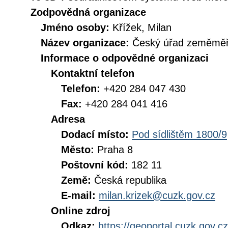
Zodpovědná organizace
Jméno osoby:
Křížek, Milan
Název organizace:
Český úřad zeměměři
Informace o odpovědné organizaci
Kontaktní telefon
Telefon:
+420 284 047 430
Fax:
+420 284 041 416
Adresa
Dodací místo:
Pod sídlištěm 1800/9
Město:
Praha 8
Poštovní kód:
182 11
Země:
Česká republika
E-mail:
milan.krizek@cuzk.gov.cz
Online zdroj
Odkaz:
https://geoportal.cuzk.gov.cz