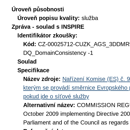
Úroveň působnosti
Úroveň popisu kvality:
služba
Zpráva - soulad s INSPIRE
Identifikátor zkoušky:
Kód:
CZ-00025712-CUZK_AGS_3DDM
DQ_DomainConsistency -1
Soulad
Specifikace
Název zdroje:
Nařízení Komise (ES) č. 9
kterým se provádí směrnice Evropského 
pokud jde o síťové služby
Alternativní název:
COMMISSION REGUL
October 2009 implementing Directive 20
Parliament and of the Council as regards