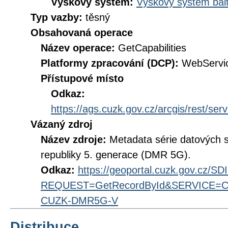
Výškový systém:
Výškový systém balt
Typ vazby:
těsný
Obsahovaná operace
Název operace:
GetCapabilities
Platformy zpracování (DCP):
WebServi
Přístupové místo
Odkaz:
https://ags.cuzk.gov.cz/arcgis/rest/s
Vázaný zdroj
Název zdroje:
Metadata série datových s
republiky 5. generace (DMR 5G).
Odkaz:
https://geoportal.cuzk.gov.cz/S
REQUEST=GetRecordById&SERVICE=CS
CUZK-DMR5G-V
Distribuce