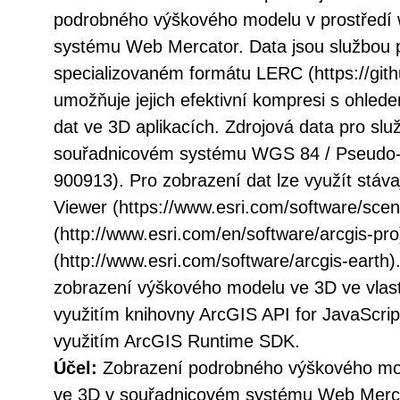
podrobného výškového modelu v prostředí
systému Web Mercator. Data jsou službou 
specializovaném formátu LERC (https://githu
umožňuje jejich efektivní kompresi s ohled
dat ve 3D aplikacích. Zdrojová data pro slu
souřadnicovém systému WGS 84 / Pseudo-
900913). Pro zobrazení dat lze využít stávaj
Viewer (https://www.esri.com/software/sce
(http://www.esri.com/en/software/arcgis-pr
(http://www.esri.com/software/arcgis-earth).
zobrazení výškového modelu ve 3D ve vlast
využitím knihovny ArcGIS API for JavaScript
využitím ArcGIS Runtime SDK.
Účel:
Zobrazení podrobného výškového mo
ve 3D v souřadnicovém systému Web Merc