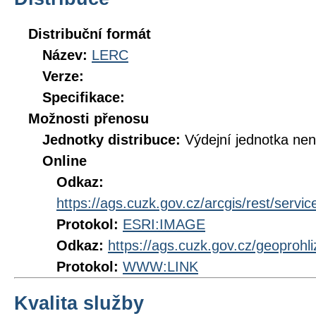
Distribuční formát
Název:
LERC
Verze:
Specifikace:
Možnosti přenosu
Jednotky distribuce:
Výdejní jednotka ne
Online
Odkaz:
https://ags.cuzk.gov.cz/arcgis/rest/ser
Protokol:
ESRI:IMAGE
Odkaz:
https://ags.cuzk.gov.cz/geopro
Protokol:
WWW:LINK
Kvalita služby