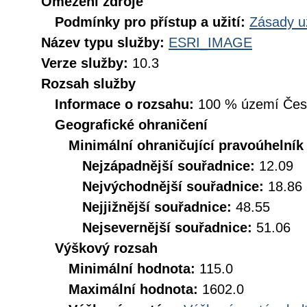
Omezení zdroje
Podmínky pro přístup a užití:
Zásady u
Název typu služby:
ESRI_IMAGE
Verze služby:
10.3
Rozsah služby
Informace o rozsahu:
100 % území České
Geografické ohraničení
Minimální ohraničující pravoúhelník
Nejzápadnější souřadnice:
12.09
Nejvýchodnější souřadnice:
18.86
Nejjižnější souřadnice:
48.55
Nejsevernější souřadnice:
51.06
Výškový rozsah
Minimální hodnota:
115.0
Maximální hodnota:
1602.0