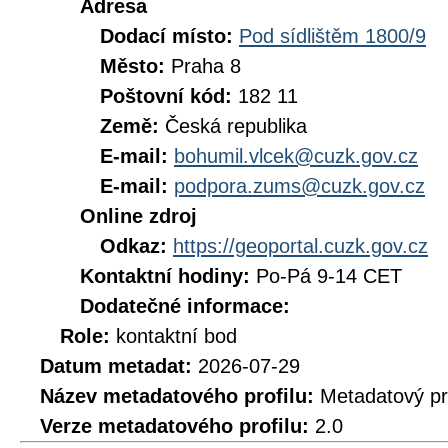
Adresa
Dodací místo:
Pod sídlištěm 1800/9
Město:
Praha 8
Poštovní kód:
182 11
Země:
Česká republika
E-mail:
bohumil.vlcek@cuzk.gov.cz
E-mail:
podpora.zums@cuzk.gov.cz
Online zdroj
Odkaz:
https://geoportal.cuzk.gov.cz
Kontaktní hodiny:
Po-Pá 9-14 CET
Dodatečné informace:
Role:
kontaktní bod
Datum metadat:
2026-07-29
Název metadatového profilu:
Metadatový pr
Verze metadatového profilu:
2.0