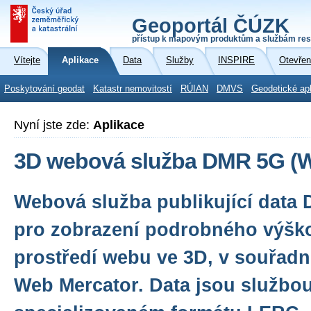
Geoportál ČÚZK
přístup k mapovým produktům a službám res
Vítejte
Aplikace
Data
Služby
INSPIRE
Otevřen
Poskytování geodat
Katastr nemovitostí
RÚIAN
DMVS
Geodetické ap
Nyní jste zde:
Aplikace
3D webová služba DMR 5G (W
Webová služba publikující data
pro zobrazení podrobného výšk
prostředí webu ve 3D, v souřad
Web Mercator. Data jsou službo