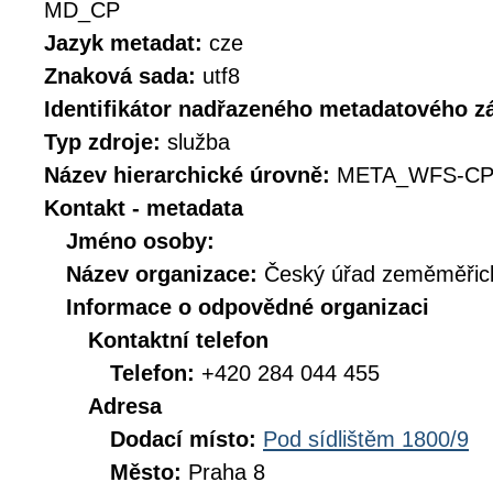
MD_CP
Jazyk metadat:
cze
Znaková sada:
utf8
Identifikátor nadřazeného metadatového 
Typ zdroje:
služba
Název hierarchické úrovně:
META_WFS-CP
Kontakt - metadata
Jméno osoby:
Název organizace:
Český úřad zeměměřick
Informace o odpovědné organizaci
Kontaktní telefon
Telefon:
+420 284 044 455
Adresa
Dodací místo:
Pod sídlištěm 1800/9
Město:
Praha 8