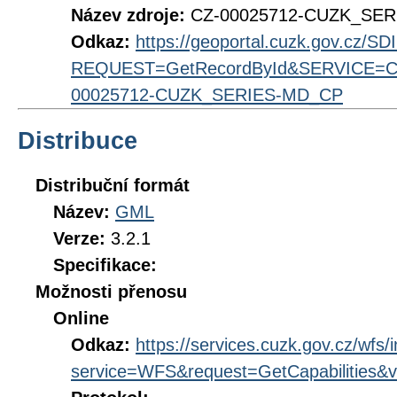
Název zdroje:
CZ-00025712-CUZK_SE
Odkaz:
https://geoportal.cuzk.gov.cz/S
REQUEST=GetRecordById&SERVICE=CS
00025712-CUZK_SERIES-MD_CP
Distribuce
Distribuční formát
Název:
GML
Verze:
3.2.1
Specifikace:
Možnosti přenosu
Online
Odkaz:
https://services.cuzk.gov.cz/wfs/
service=WFS&request=GetCapabilities&v