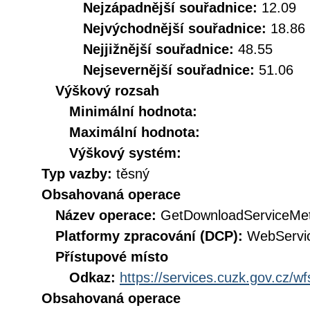
Nejzápadnější souřadnice:
12.09
Nejvýchodnější souřadnice:
18.86
Nejjižnější souřadnice:
48.55
Nejsevernější souřadnice:
51.06
Výškový rozsah
Minimální hodnota:
Maximální hodnota:
Výškový systém:
Typ vazby:
těsný
Obsahovaná operace
Název operace:
GetDownloadServiceMe
Platformy zpracování (DCP):
WebServi
Přístupové místo
Odkaz:
https://services.cuzk.gov.cz/w
Obsahovaná operace