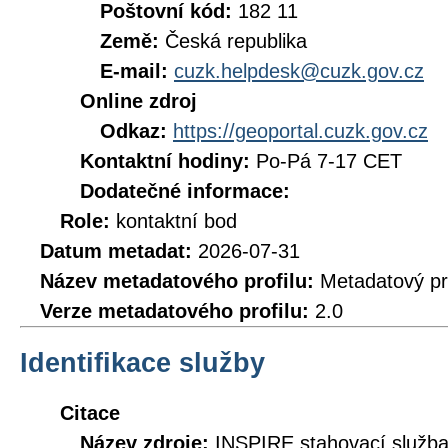
Poštovní kód:
182 11
Země:
Česká republika
E-mail:
cuzk.helpdesk@cuzk.gov.cz
Online zdroj
Odkaz:
https://geoportal.cuzk.gov.cz
Kontaktní hodiny:
Po-Pá 7-17 CET
Dodatečné informace:
Role:
kontaktní bod
Datum metadat:
2026-07-31
Název metadatového profilu:
Metadatový pr
Verze metadatového profilu:
2.0
Identifikace služby
Citace
Název zdroje:
INSPIRE stahovací služb