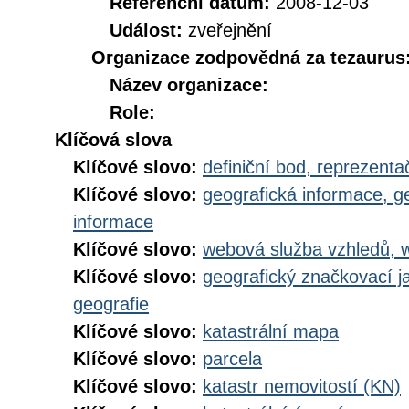
Referenční datum:
2008-12-03
Událost:
zveřejnění
Organizace zodpovědná za tezaurus
Název organizace:
Role:
Klíčová slova
Klíčové slovo:
definiční bod, reprezenta
Klíčové slovo:
geografická informace, g
informace
Klíčové slovo:
webová služba vzhledů, 
Klíčové slovo:
geografický značkovací j
geografie
Klíčové slovo:
katastrální mapa
Klíčové slovo:
parcela
Klíčové slovo:
katastr nemovitostí (KN)