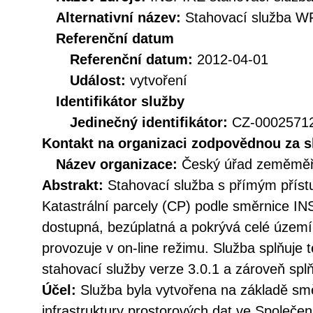
Alternativní název:
Stahovací služba W
Referenční datum
Referenční datum:
2012-04-01
Událost:
vytvoření
Identifikátor služby
Jedinečný identifikátor:
CZ-000257
Kontakt na organizaci zodpovědnou za s
Název organizace:
Český úřad zeměměři
Abstrakt:
Stahovací služba s přímým přís
Katastrální parcely (CP) podle směrnice IN
dostupná, bezúplatná a pokrývá celé území
provozuje v on-line režimu. Služba splňuje
stahovací služby verze 3.0.1 a zároveň sp
Účel:
Služba byla vytvořena na základě sm
infrastruktury prostorových dat ve Společen