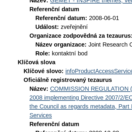
Název:
GEMET - INSPIRE themes, ver
Referenční datum
Referenční datum:
2008-06-01
Událost:
zveřejnění
Organizace zodpovědná za tezaurus
Název organizace:
Joint Research 
Role:
kontaktní bod
Klíčová slova
Klíčové slovo:
infoProductAccessServic
Oficiálně registrovaný tezaurus
Název:
COMMISSION REGULATION (EC
2008 implementing Directive 2007/2/EC
the Council as regards metadata, Part D
Services
Referenční datum