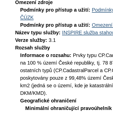
Omezení zdroje
Podmínky pro přístup a užití:
Podmínky
ČÚZK
Podmínky pro přístup a užití:
Omezení 
Název typu služby:
INSPIRE služba stahov
Verze služby:
3.1
Rozsah služby
Informace o rozsahu:
Prvky typu CP.Ca
na 100 % území České republiky, tj. 78 8
ostatních typů (CP.CadastralParcel a CP
poskytovány pouze z 99,48% území České
km2 (jedná se o území, kde je katastráln
DKM/KMD).
Geografické ohraničení
Minimální ohraničující pravoúhelník