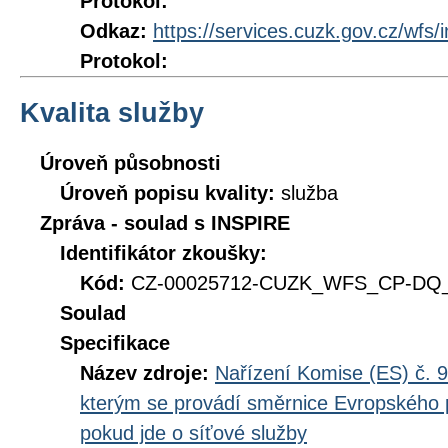
Protokol:
Odkaz:
https://services.cuzk.gov.cz/wfs/
Protokol:
Kvalita služby
Úroveň působnosti
Úroveň popisu kvality:
služba
Zpráva - soulad s INSPIRE
Identifikátor zkoušky:
Kód:
CZ-00025712-CUZK_WFS_CP-DQ_D
Soulad
Specifikace
Název zdroje:
Nařízení Komise (ES) č. 9
kterým se provádí směrnice Evropského 
pokud jde o síťové služby