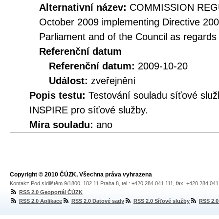
Alternativní název:
COMMISSION REGUL
October 2009 implementing Directive 20
Parliament and of the Council as regards
Referenční datum
Referenční datum:
2009-10-20
Událost:
zveřejnění
Popis testu:
Testování souladu síťové služ
INSPIRE pro síťové služby.
Míra souladu:
ano
Copyright © 2010 ČÚZK, Všechna práva vyhrazena
Kontakt: Pod sídlištěm 9/1800, 182 11 Praha 8, tel.: +420 284 041 111, fax: +420 284 04
RSS 2.0 Geoportál ČÚZK
RSS 2.0 Aplikace
RSS 2.0 Datové sady
RSS 2.0 Síťové služby
RSS 2.0