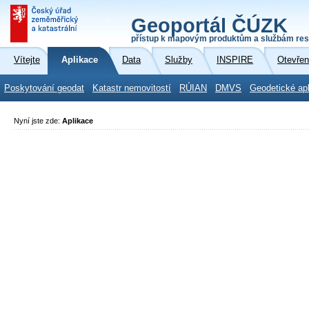
Geoportál ČÚZK
přístup k mapovým produktům a službám res
Vítejte
Aplikace
Data
Služby
INSPIRE
Otevřen
Poskytování geodat
Katastr nemovitostí
RÚIAN
DMVS
Geodetické ap
Nyní jste zde:
Aplikace