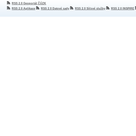
RSS 2.0 Geoportál ČÚZK
RSS 2.0 Aplikace
RSS 2.0 Datové sady
RSS 2.0 Síťové služby
RSS 2.0 INSPIRE