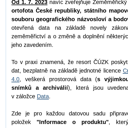
Od 1. 7. 2023
navíc zveřejňuje Zeměměřický
ortofota České republiky, státního mapov
souboru geografického názvosloví a bodo
otevřená data na základě novely zák
zeměměřictví a o změně a doplnění některýc
jeho zavedením.
To v praxi znamená, že resort ČÚZK poskyt
dat, bezplatně na základě jednotné licence
C
4.0
, veškerá prostorová data (
s výjimko
snímků a archiválií
), která jsou uvede
v záložce
Data
.
Zde je pro každou datovou sadu připrav
položek
"Informace o produktu"
, kter