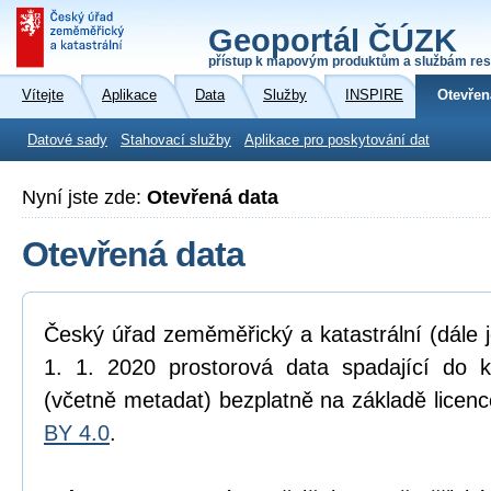
Geoportál ČÚZK
přístup k mapovým produktům a službám res
Vítejte
Aplikace
Data
Služby
INSPIRE
Otevřen
Datové sady
Stahovací služby
Aplikace pro poskytování dat
Nyní jste zde:
Otevřená data
Otevřená data
Český úřad zeměměřický a katastrální (dále 
1. 1. 2020 prostorová data spadající do 
(včetně metadat) bezplatně na základě licen
BY 4.0
.