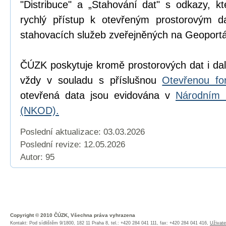
"Distribuce" a „Stahování dat" s odkazy, k
rychlý přístup k otevřeným prostorovým d
stahovacích služeb zveřejněných na Geoport
ČÚZK poskytuje kromě prostorových dat i dal
vždy v souladu s příslušnou
Otevřenou fo
otevřená data jsou evidována v
Národním 
(NKOD).
Poslední aktualizace: 03.03.2026
Poslední revize:
12.05.2026
Autor: 95
Copyright © 2010 ČÚZK, Všechna práva vyhrazena
Kontakt: Pod sídlištěm 9/1800, 182 11 Praha 8, tel.: +420 284 041 111, fax: +420 284 041 416,
Uživate