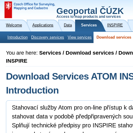
Geoportal ČÚZK
Access to map products and services
Welcome
Applications
Data
Services
INSPIRE
Introduction
Discovery services
View services
Download services
You are here:
Services / Download services / Dow
INSPIRE
Download Services ATOM INS
Introduction
Stahovací služby Atom pro on-line přístup k 
stahovat data v podobě předpřipravených sou
Splňují technické předpisy pro INSPIRE staho