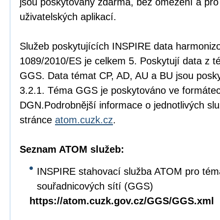
jsou poskytovány zdarma, bez omezení a pro
uživatelských aplikací.
Služeb poskytujících INSPIRE data harmonizo
1089/2010/ES je celkem 5. Poskytují data z 
GGS. Data témat CP, AD, AU a BU jsou posk
3.2.1. Téma GGS je poskytováno ve formáte
DGN.Podrobnější informace o jednotlivých slu
stránce
atom.cuzk.cz
.
Seznam ATOM služeb:
INSPIRE stahovací služba ATOM pro tém
souřadnicových sítí (GGS)
https://atom.cuzk.gov.cz/GGS/GGS.xml