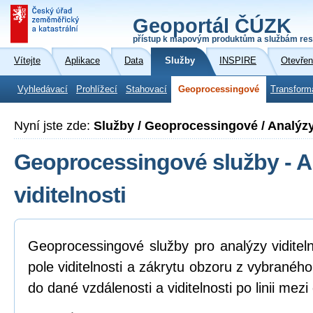
Geoportál ČÚZK
přístup k mapovým produktům a službám res
Vítejte
Aplikace
Data
Služby
INSPIRE
Otevřen
Vyhledávací
Prohlížecí
Stahovací
Geoprocessingové
Transform
Nyní jste zde:
Služby / Geoprocessingové / Analýzy
Geoprocessingové služby - A
viditelnosti
Geoprocessingové služby pro analýzy viditeln
pole viditelnosti a zákrytu obzoru z vybranéh
do dané vzdálenosti a viditelnosti po linii me