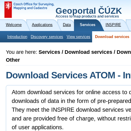
Geoportal ČÚZK
Access to map products and services
Welcome
Applications
Data
Services
INSPIRE
Introduction
Discovery services
View services
Download services
You are here:
Services / Download services / Dow
Other
Download Services ATOM - In
Atom download services for online access to 
downloads of data in the form of pre-prepared 
They meet the INSPIRE download services vers
and are provided free of charge, without restri
of user applications.