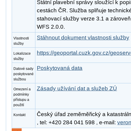
Státní plavební správy sloužící k pop
cestách ČR. Služba splňuje technic
stahovací služby verze 3.1 a zárove
WFS 2.0.0.
Stáhnout dokument vlastnosti služby
Vlastnosti
služby
https://geoportal.cuzk.gov.cz/geoserv
Lokalizace
služby
Poskytovaná data
Datové sady
poskytované
službou
Zásady užívání dat a služeb ZÚ
Omezení a
podmínky
přístupu a
použití
Český úřad zeměměřický a katastráln
Kontakt
, tel: +420 284 041 598 , e-mail:
vero