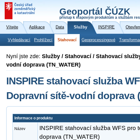
Geoportál ČÚZK
přístup k mapovým produktům a službám res
Vítejte
Aplikace
Data
Služby
INSPIRE
Otevřen
Vyhledávací
Prohlížecí
Stahovací
Geoprocessingové
Transforma
Nyní jste zde:
Služby / Stahovací / Stahovací služb
vodní doprava (TN_WATER)
INSPIRE stahovací služba WF
Dopravní sítě-vodní doprav
Informace o produktu
INSPIRE stahovací služba WFS pro t
Název
doprava (TN_WATER)