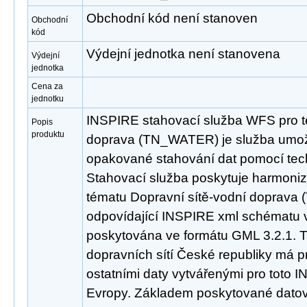
Obchodní kód není stanoven
Obchodní
kód
Výdejní jednotka není stanovena
Výdejní
jednotka
Cena za
jednotku
INSPIRE stahovací služba WFS pro t
Popis
produktu
doprava (TN_WATER) je služba umožň
opakované stahování dat pomocí tec
Stahovací služba poskytuje harmoni
tématu Dopravní sítě-vodní doprav
odpovídající INSPIRE xml schématu ve
poskytována ve formátu GML 3.2.1. T
dopravních sítí České republiky má 
ostatními daty vytvářenými pro toto 
Evropy. Základem poskytované datov