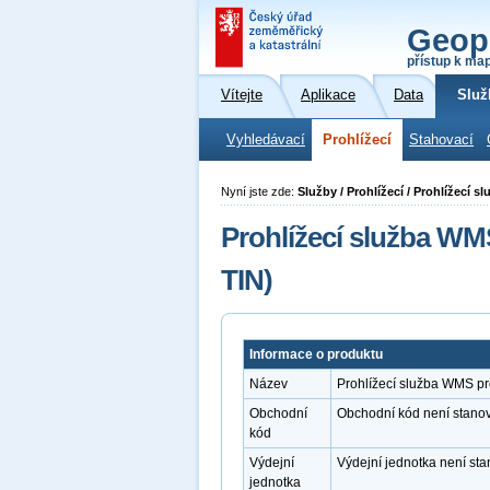
Geop
přístup k ma
Vítejte
Aplikace
Data
Služ
Vyhledávací
Prohlížecí
Stahovací
Nyní jste zde:
Služby / Prohlížecí / Prohlížecí
Prohlížecí služba W
TIN)
Informace o produktu
Název
Prohlížecí služba WMS p
Obchodní
Obchodní kód není stano
kód
Výdejní
Výdejní jednotka není st
jednotka