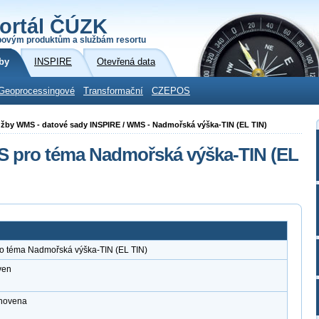
ortál ČÚZK
povým produktům a službám resortu
by
INSPIRE
Otevřená data
Geoprocessingové
Transformační
CZEPOS
 služby WMS - datové sady INSPIRE / WMS - Nadmořská výška-TIN (EL TIN)
MS pro téma Nadmořská výška-TIN (EL
ro téma Nadmořská výška-TIN (EL TIN)
ven
anovena