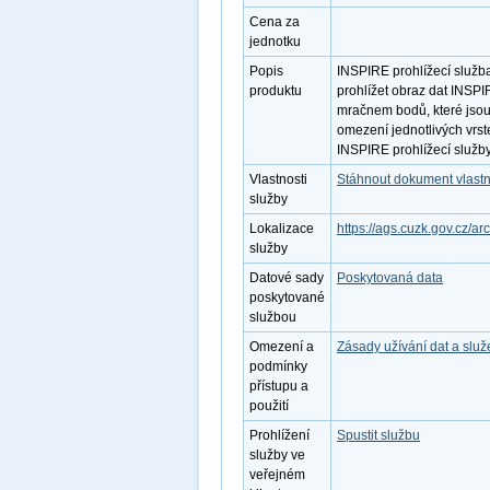
Cena za
jednotku
Popis
INSPIRE prohlížecí služb
produktu
prohlížet obraz dat INSP
mračnem bodů, které jsou 
omezení jednotlivých vrst
INSPIRE prohlížecí služb
Vlastnosti
Stáhnout dokument vlastn
služby
Lokalizace
https://ags.cuzk.gov.cz
služby
Datové sady
Poskytovaná data
poskytované
službou
Omezení a
Zásady užívání dat a slu
podmínky
přístupu a
použití
Prohlížení
Spustit službu
služby ve
veřejném