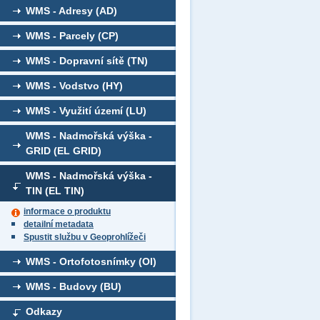
WMS - Adresy (AD)
WMS - Parcely (CP)
WMS - Dopravní sítě (TN)
WMS - Vodstvo (HY)
WMS - Využití území (LU)
WMS - Nadmořská výška -
GRID (EL GRID)
WMS - Nadmořská výška -
TIN (EL TIN)
informace o produktu
detailní metadata
Spustit službu v Geoprohlížeči
WMS - Ortofotosnímky (OI)
WMS - Budovy (BU)
Odkazy