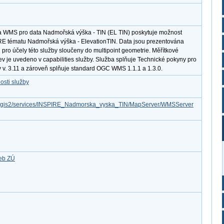
a WMS pro data Nadmořská výška - TIN (EL TIN) poskytuje možnost
IRE tématu Nadmořská výška - ElevationTIN. Data jsou prezentována
pro účely této služby sloučeny do multipoint geometrie. Měřítkové
ev je uvedeno v capabilities služby. Služba splňuje Technické pokyny pro
y v. 3.11 a zároveň splňuje standard OGC WMS 1.1.1 a 1.3.0.
osti služby
/arcgis2/services/INSPIRE_Nadmorska_vyska_TIN/MapServer/WMSServer
žeb ZÚ