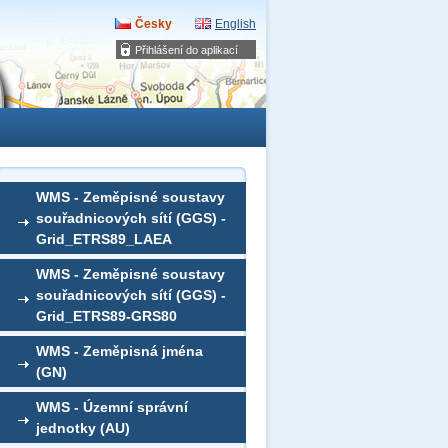
Česky
English
Přihlášení do aplikací
WMS - Zeměpisné soustavy
souřadnicových sítí (GGS) -
Grid_ETRS89_LAEA
WMS - Zeměpisné soustavy
souřadnicových sítí (GGS) -
Grid_ETRS89-GRS80
WMS - Zeměpisná jména
(GN)
WMS - Územní správní
jednotky (AU)