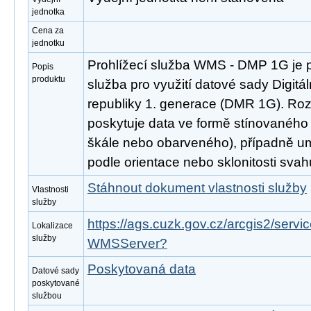
jednotka
Cena za
jednotku
Prohlížecí služba WMS - DMP 1G je 
Popis
produktu
služba pro využití datové sady Digit
republiky 1. generace (DMR 1G). Ro
poskytuje data ve formě stínovaného
škále nebo obarveného), případně um
podle orientace nebo sklonitosti svah
Stáhnout dokument vlastnosti služby
Vlastnosti
služby
https://ags.cuzk.gov.cz/arcgis2/serv
Lokalizace
služby
WMSServer?
Poskytovaná data
Datové sady
poskytované
službou