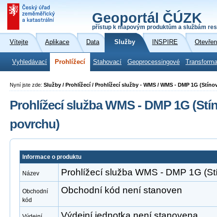
Geoportál ČÚZK
přístup k mapovým produktům a službám res
Vítejte
Aplikace
Data
Služby
INSPIRE
Otevřen
Vyhledávací
Prohlížecí
Stahovací
Geoprocessingové
Transforma
Nyní jste zde:
Služby / Prohlížecí / Prohlížecí služby - WMS / WMS - DMP 1G (Stín
Prohlížecí služba WMS - DMP 1G (St
povrchu)
Informace o produktu
Prohlížecí služba WMS - DMP 1G (St
Název
Obchodní kód není stanoven
Obchodní
kód
Výdejní jednotka není stanovena
Výdejní