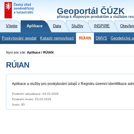
Geoportál ČÚZK
přístup k mapovým produktům a službám res
Vítejte
Aplikace
Data
Služby
INSPIRE
Otevřen
Poskytování geodat
Katastr nemovitostí
RÚIAN
DMVS
Geodetické a
Nyní jste zde:
Aplikace / RÚIAN
RÚIAN
Aplikace a služby pro poskytování údajů z Registru územní identifikace adr
Poslední aktualizace: 03.03.2026
Poslední revize:
03.03.2026
Autor: 95