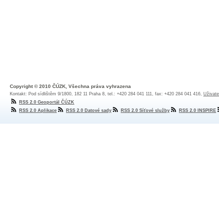
Copyright © 2010 ČÚZK, Všechna práva vyhrazena
Kontakt: Pod sídlištěm 9/1800, 182 11 Praha 8, tel.: +420 284 041 111, fax: +420 284 041 416,
Uživate
RSS 2.0 Geoportál ČÚZK
RSS 2.0 Aplikace
RSS 2.0 Datové sady
RSS 2.0 Síťové služby
RSS 2.0 INSPIRE