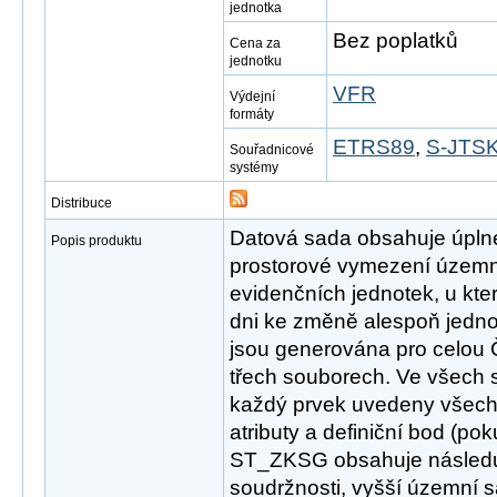
jednotka
Bez poplatků
Cena za
jednotku
VFR
Výdejní
formáty
ETRS89
,
S-JTSK
Souřadnicové
systémy
Distribuce
Datová sada obsahuje úpln
Popis produktu
prostorové vymezení územ
evidenčních jednotek, u kt
dni ke změně alespoň jednoh
jsou generována pro celou 
třech souborech. Ve všech 
každý prvek uvedeny všech
atributy a definiční bod (po
ST_ZKSG obsahuje následují
soudržnosti, vyšší územní 