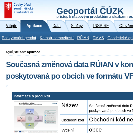
Geoportál ČÚZK
přístup k mapovým produktům a službám res
Vítejte
Aplikace
Data
Služby
INSPIRE
Otevřen
Poskytování geodat
Katastr nemovitostí
RÚIAN
DMVS
Geodetické ap
Nyní jste zde:
Aplikace
Současná změnová data RÚIAN v komp
poskytovaná po obcích ve formátu V
Informace o produktu
Název
Současná změnová data RÚ
poskytovaná po obcích ve 
Obchodní kód ne
Obchodní kód
obce
Výdejní