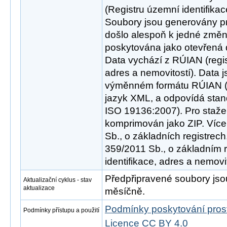
(Registru územní identifikac
Soubory jsou generovány p
došlo alespoň k jedné změn
poskytována jako otevřená 
Data vychází z RÚIAN (regis
adres a nemovitostí). Data 
výměnném formátu RÚIAN (V
jazyk XML, a odpovídá stan
ISO 19136:2007). Pro staže
komprimován jako ZIP. Více
Sb., o základních registrech
359/2011 Sb., o základním 
identifikace, adres a nemovit
Předpřipravené soubory js
Aktualizační cyklus - stav
aktualizace
měsíčně.
Podmínky poskytování pros
Podmínky přístupu a použití
Licence CC BY 4.0