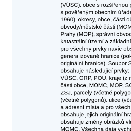
(VÚSC), obce s rozšířenou 
s pověřeným obecním úřade
1960), okresy, obce, části 
obvody/městské části (MO
Prahy (MOP), správní obvo
katastrální území a základní
pro všechny prvky navíc obs
generalizované hranice (pok
originální hranice). Soubor
obsahuje následující prvky: 
VÚSC, ORP, POU, kraje (z r
části obce, MOMC, MOP, SOP
ZSJ, parcely (včetně polygo
(včetně polygonů), ulice (vče
a adresní místa a pro všech
obsahuje jejich originální
obsahuje změny obrázků vla
MOMC. Všechna data vychá