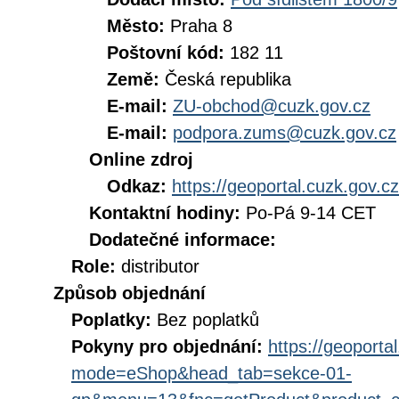
Město:
Praha 8
Poštovní kód:
182 11
Země:
Česká republika
E-mail:
ZU-obchod@cuzk.gov.cz
E-mail:
podpora.zums@cuzk.gov.cz
Online zdroj
Odkaz:
https://geoportal.cuzk.gov.cz
Kontaktní hodiny:
Po-Pá 9-14 CET
Dodatečné informace:
Role:
distributor
Způsob objednání
Poplatky:
Bez poplatků
Pokyny pro objednání:
https://geoporta
mode=eShop&head_tab=sekce-01-