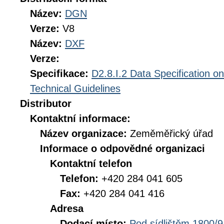
Název:
DGN
Verze:
V8
Název:
DXF
Verze:
Specifikace:
D2.8.I.2 Data Specification 
Technical Guidelines
Distributor
Kontaktní informace:
Název organizace:
Zeměměřický úřad
Informace o odpovědné organizaci
Kontaktní telefon
Telefon:
+420 284 041 605
Fax:
+420 284 041 416
Adresa
Dodací místo:
Pod sídlištěm 1800/9