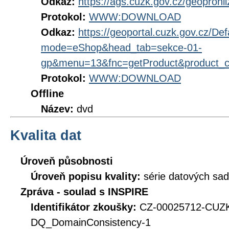
Odkaz:
https://ags.cuzk.gov.cz/geoproh
Protokol:
WWW:DOWNLOAD
Odkaz:
https://geoportal.cuzk.gov.cz/Def
mode=eShop&head_tab=sekce-01-
gp&menu=13&fnc=getProduct&product_
Protokol:
WWW:DOWNLOAD
Offline
Název:
dvd
Kvalita dat
Úroveň působnosti
Úroveň popisu kvality:
série datových sad
Zpráva - soulad s INSPIRE
Identifikátor zkoušky:
CZ-00025712-CU
DQ_DomainConsistency-1