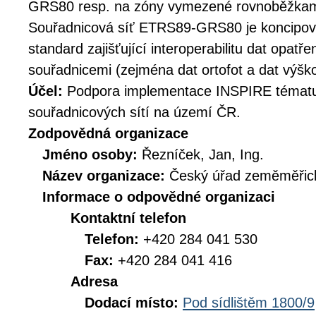
GRS80 resp. na zóny vymezené rovnoběžkami
Souřadnicová síť ETRS89-GRS80 je koncipov
standard zajišťující interoperabilitu dat opat
souřadnicemi (zejména dat ortofot a dat výško
Účel:
Podpora implementace INSPIRE témat
souřadnicových sítí na území ČR.
Zodpovědná organizace
Jméno osoby:
Řezníček, Jan, Ing.
Název organizace:
Český úřad zeměměřick
Informace o odpovědné organizaci
Kontaktní telefon
Telefon:
+420 284 041 530
Fax:
+420 284 041 416
Adresa
Dodací místo:
Pod sídlištěm 1800/9