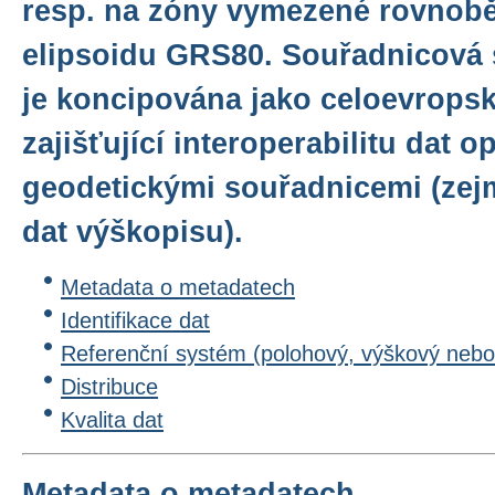
resp. na zóny vymezené rovnob
elipsoidu GRS80. Souřadnicová
je koncipována jako celoevrops
zajišťující interoperabilitu dat 
geodetickými souřadnicemi (zejm
dat výškopisu).
Metadata o metadatech
Identifikace dat
Referenční systém (polohový, výškový nebo
Distribuce
Kvalita dat
Metadata o metadatech