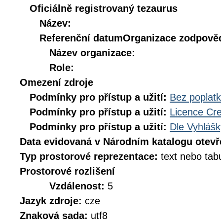
Oficiálně registrovaný tezaurus
Název:
Referenční datum
Organizace zodpověd
Název organizace:
Role:
Omezení zdroje
Podmínky pro přístup a užití:
Bez poplat
Podmínky pro přístup a užití:
Licence Cr
Podmínky pro přístup a užití:
Dle Vyhlášk
Data evidovaná v Národním katalogu otev
Typ prostorové reprezentace:
text nebo tab
Prostorové rozlišení
Vzdálenost:
5
Jazyk zdroje:
cze
Znaková sada:
utf8