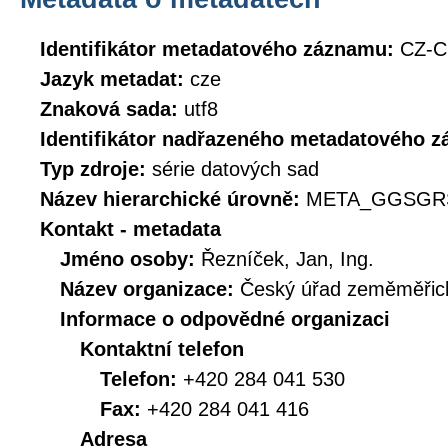
Identifikátor metadatového záznamu:
CZ-
Jazyk metadat:
cze
Znaková sada:
utf8
Identifikátor nadřazeného metadatového 
Typ zdroje:
série datových sad
Název hierarchické úrovně:
META_GGSGRS
Kontakt - metadata
Jméno osoby:
Řezníček, Jan, Ing.
Název organizace:
Český úřad zeměměřick
Informace o odpovědné organizaci
Kontaktní telefon
Telefon:
+420 284 041 530
Fax:
+420 284 041 416
Adresa