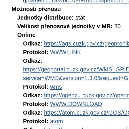
gp&menu=13&fnc=getProduct&product_
Možnosti přenosu
Jednotky distribuce:
stát
Velikost přenosové jednotky v MB:
30
Online
Odkaz:
https://ags.cuzk.gov.cz/geoproh
Protokol:
WWW:LINK
Odkaz:
https://geoportal.cuzk.gov.cz/WMS_G
service=WMS&version=1.3.0&request=Get
Protokol:
wms
Odkaz:
https://openzu.cuzk.gov.cz/op
Protokol:
WWW:DOWNLOAD
Odkaz:
https://atom.cuzk.gov.cz/GGS/
Protokol:
atom