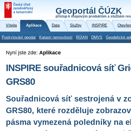
Geoportál ČÚZK
přístup k mapovým produktům a službám res
Vítejte
Aplikace
Data
Služby
INSPIRE
Otevřen
Poskytování geodat
Katastr nemovitostí
RÚIAN
DMVS
Geodetické ap
Nyní jste zde:
Aplikace
INSPIRE souřadnicová síť Gr
GRS80
Souřadnicová síť sestrojená v 
GRS80, které rozděluje zobrazo
pásma vymezená poledníky na e