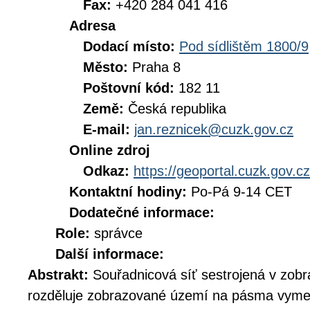
Fax:
+420 284 041 416
Adresa
Dodací místo:
Pod sídlištěm 1800/9
Město:
Praha 8
Poštovní kód:
182 11
Země:
Česká republika
E-mail:
jan.reznicek@cuzk.gov.cz
Online zdroj
Odkaz:
https://geoportal.cuzk.gov.cz
Kontaktní hodiny:
Po-Pá 9-14 CET
Dodatečné informace:
Role:
správce
Další informace:
Abstrakt:
Souřadnicová síť sestrojená v zo
rozděluje zobrazované území na pásma vymez