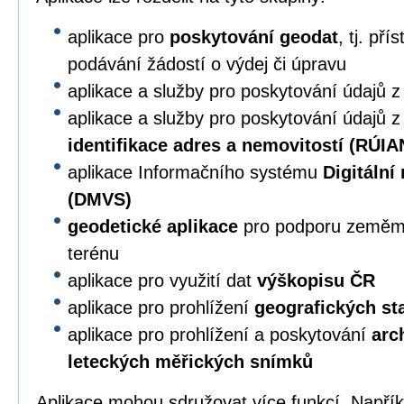
aplikace pro
poskytování geodat
, tj. př
podávání žádostí o výdej či úpravu
aplikace a služby pro poskytování údajů 
aplikace a služby pro poskytování údajů 
identifikace adres a nemovitostí (RÚIA
aplikace Informačního systému
Digitální
(DMVS)
geodetické aplikace
pro podporu zeměmě
terénu
aplikace pro využití dat
výškopisu ČR
aplikace pro prohlížení
geografických s
aplikace pro prohlížení a poskytování
arc
leteckých měřických snímků
Aplikace mohou sdružovat více funkcí. Napří