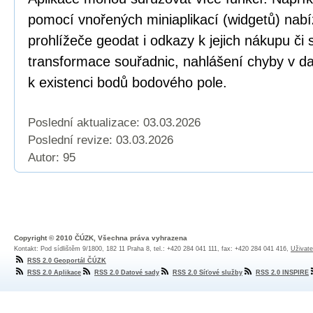
pomocí vnořených miniaplikací (widgetů) nabí
prohlížeče geodat i odkazy k jejich nákupu či
transformace souřadnic, nahlášení chyby v dat
k existenci bodů bodového pole.
Poslední aktualizace: 03.03.2026
Poslední revize:
03.03.2026
Autor: 95
Copyright © 2010 ČÚZK, Všechna práva vyhrazena
Kontakt: Pod sídlištěm 9/1800, 182 11 Praha 8, tel.: +420 284 041 111, fax: +420 284 041 416,
Uživate
RSS 2.0 Geoportál ČÚZK
RSS 2.0 Aplikace
RSS 2.0 Datové sady
RSS 2.0 Síťové služby
RSS 2.0 INSPIRE