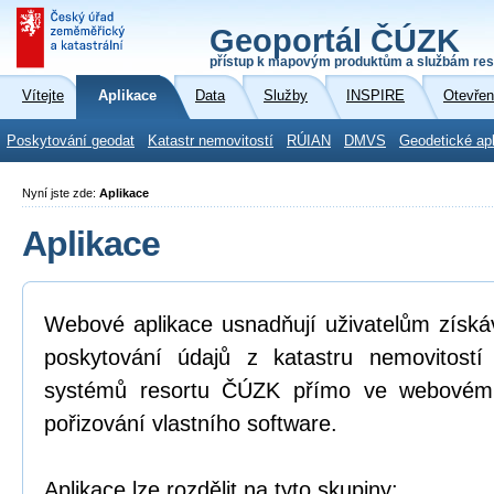
Geoportál ČÚZK
přístup k mapovým produktům a službám res
Vítejte
Aplikace
Data
Služby
INSPIRE
Otevřen
Poskytování geodat
Katastr nemovitostí
RÚIAN
DMVS
Geodetické ap
Nyní jste zde:
Aplikace
Aplikace
Webové aplikace usnadňují uživatelům získá
poskytování údajů z katastru nemovitostí
systémů resortu ČÚZK přímo ve webovém p
pořizování vlastního software.
Aplikace lze rozdělit na tyto skupiny: