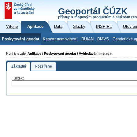
Geoportál ČÚZK
přístup k mapovým produktům a službám res
Vítejte
Aplikace
Data
Služby
INSPIRE
Otevřen
Poskytování geodat
Katastr nemovitostí
RÚIAN
DMVS
Geodetické a
Nyní jste zde:
Aplikace / Poskytování geodat / Vyhledávání metadat
Základní
Rozšířené
Fulltext