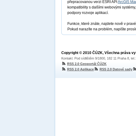
přepracovanou verzi ESRI API
ArcGIS Map
kompatibility s dalšími webovými systémy
podpory rozvoje aplikací.
Funkce, které znáte, najdete nově v pravé
Pokud narazíte na problém, napište prosí
Copyright © 2010 ČÚZK, Všechna práva v
Kontakt: Pod sídlištěm 9/1800, 182 11 Praha 8, tel
RSS 2.0 Geoportál ČÚZK
RSS 2.0 Aplikace
RSS 2.0 Datové sady