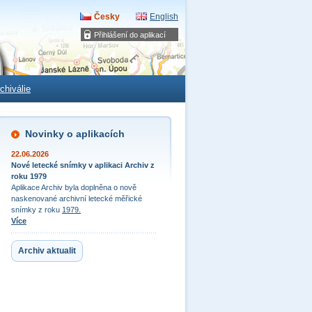
Česky
English
Přihlášení do aplikací
chiválie
Novinky o aplikacích
22.06.2026
Nové letecké snímky v aplikaci Archiv z
roku 1979
Aplikace Archiv byla doplněna o nově
naskenované archivní letecké měřické
snímky z roku
1979.
Více
Archiv aktualit