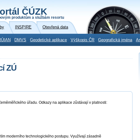
ortál ČÚZK
povým produktům a službám resortu
by
INSPIRE
Otevřená data
RÚIAN
DMVS
Geodetické aplikace
Výškopis ČR
Geografická jména
Ar
cí ZÚ
eměměřického úřadu. Odkazy na aplikace zůstávají v platnosti:
itím moderního technologického postupu. Využívají zásadně