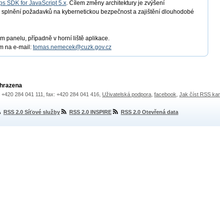
s SDK for JavaScript 5.x
. Cílem změny architektury je zvýšení
, splnění požadavků na kybernetickou bezpečnost a zajištění dlouhodobé
m panelu, případně v horní liště aplikace.
m na e-mail:
tomas.nemecek@cuzk.gov.cz
yhrazena
.: +420 284 041 111, fax: +420 284 041 416,
Uživatelská podpora
,
facebook
,
Jak číst RSS ka
RSS 2.0 Síťové služby
RSS 2.0 INSPIRE
RSS 2.0 Otevřená data