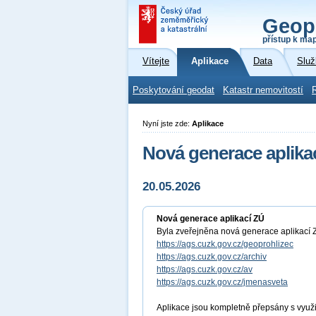
Geop
přístup k ma
Vítejte
Aplikace
Data
Služ
Poskytování geodat
Katastr nemovitostí
Nyní jste zde:
Aplikace
Nová generace aplika
20.05.2026
Nová generace aplikací ZÚ
Byla zveřejněna nová generace aplikací Z
https://ags.cuzk.gov.cz/geoprohlizec
https://ags.cuzk.gov.cz/archiv
https://ags.cuzk.gov.cz/av
https://ags.cuzk.gov.cz/jmenasveta
Aplikace jsou kompletně přepsány s využ