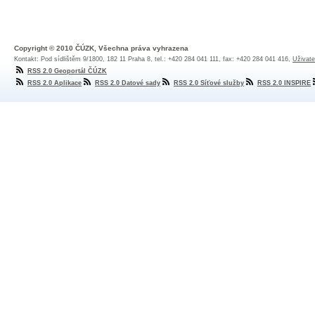
Copyright © 2010 ČÚZK, Všechna práva vyhrazena
Kontakt: Pod sídlištěm 9/1800, 182 11 Praha 8, tel.: +420 284 041 111, fax: +420 284 041 416,
Uživate
RSS 2.0 Geoportál ČÚZK
RSS 2.0 Aplikace
RSS 2.0 Datové sady
RSS 2.0 Síťové služby
RSS 2.0 INSPIRE