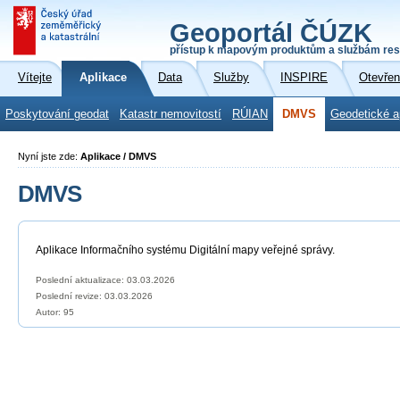
Geoportál ČÚZK
přístup k mapovým produktům a službám res
Vítejte
Aplikace
Data
Služby
INSPIRE
Otevřen
Poskytování geodat
Katastr nemovitostí
RÚIAN
DMVS
Geodetické a
Nyní jste zde:
Aplikace / DMVS
DMVS
Aplikace Informačního systému Digitální mapy veřejné správy.
Poslední aktualizace: 03.03.2026
Poslední revize:
03.03.2026
Autor: 95