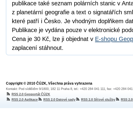
publikace také seznam polárních stanic v Ant
z planetární geografie a text o signatářích sm
které patří i Česko. Je vhodným doplňkem dat
Publikace je vydána pouze v elektronické po
Cena je 30 Kč, lze ji objednat v
E-shopu Geop
zaplacení stáhnout.
Copyright © 2010 ČÚZK, Všechna práva vyhrazena
Kontakt: Pod sídlištěm 9/1800, 182 11 Praha 8, tel.: +420 284 041 111, fax: +420 284 04
RSS 2.0 Geoportál ČÚZK
RSS 2.0 Aplikace
RSS 2.0 Datové sady
RSS 2.0 Síťové služby
RSS 2.0