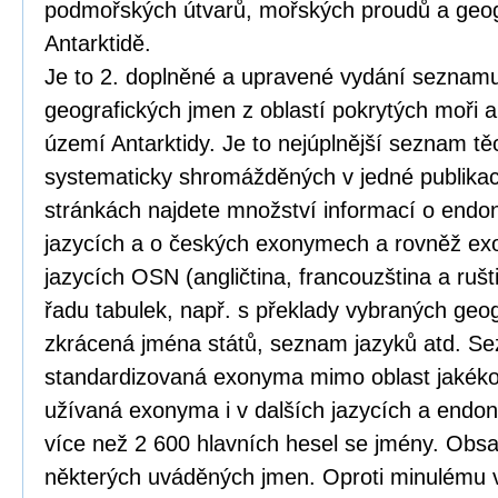
podmořských útvarů, mořských proudů a geog
Antarktidě.
Je to 2. doplněné a upravené vydání seznamu 
geografických jmen z oblastí pokrytých moři 
území Antarktidy. Je to nejúplnější seznam 
systematicky shromážděných v jedné publikac
stránkách najdete množství informací o end
jazycích a o českých exonymech a rovněž e
jazycích OSN (angličtina, francouzština a ruš
řadu tabulek, např. s překlady vybraných geo
zkrácená jména států, seznam jazyků atd. S
standardizovaná exonyma mimo oblast jakékoli
užívaná exonyma i v dalších jazycích a endo
více než 2 600 hlavních hesel se jmény. Obsa
některých uváděných jmen. Oproti minulému 