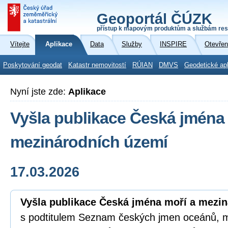
Geoportál ČÚZK
přístup k mapovým produktům a službám res
Vítejte
Aplikace
Data
Služby
INSPIRE
Otevřen
Poskytování geodat
Katastr nemovitostí
RÚIAN
DMVS
Geodetické ap
Nyní jste zde:
Aplikace
Vyšla publikace Česká jména 
mezinárodních území
17.03.2026
Vyšla publikace Česká jména moří a mezi
s podtitulem Seznam českých jmen oceánů, moř