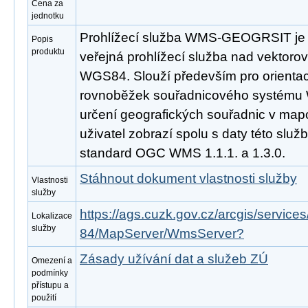
Cena za
jednotku
Prohlížecí služba WMS-GEOGRSIT je 
Popis
produktu
veřejná prohlížecí služba nad vektorov
WGS84. Slouží především pro orientaci 
rovnoběžek souřadnicového systému 
určení geografických souřadnic v map
uživatel zobrazí spolu s daty této služ
standard OGC WMS 1.1.1. a 1.3.0.
Stáhnout dokument vlastnosti služby
Vlastnosti
služby
https://ags.cuzk.gov.cz/arcgis/servic
Lokalizace
služby
84/MapServer/WmsServer?
Zásady užívání dat a služeb ZÚ
Omezení a
podmínky
přístupu a
použití