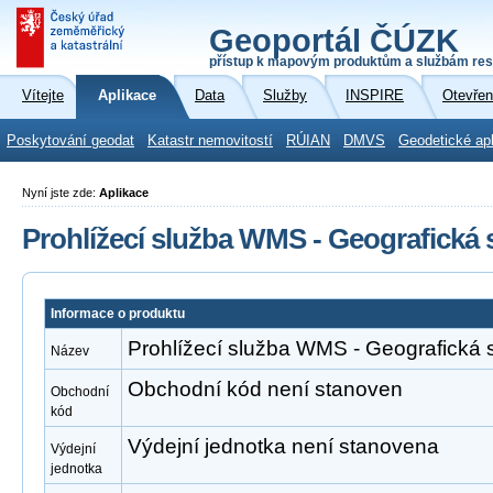
Geoportál ČÚZK
přístup k mapovým produktům a službám res
Vítejte
Aplikace
Data
Služby
INSPIRE
Otevřen
Poskytování geodat
Katastr nemovitostí
RÚIAN
DMVS
Geodetické ap
Nyní jste zde:
Aplikace
Prohlížecí služba WMS - Geografická
Informace o produktu
Prohlížecí služba WMS - Geografická
Název
Obchodní kód není stanoven
Obchodní
kód
Výdejní jednotka není stanovena
Výdejní
jednotka