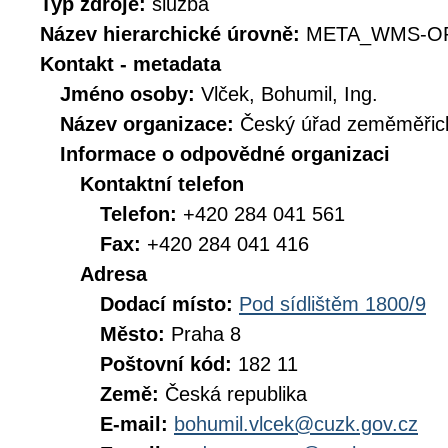
Typ zdroje:
služba
Název hierarchické úrovně:
META_WMS-O
Kontakt - metadata
Jméno osoby:
Vlček, Bohumil, Ing.
Název organizace:
Český úřad zeměměřick
Informace o odpovědné organizaci
Kontaktní telefon
Telefon:
+420 284 041 561
Fax:
+420 284 041 416
Adresa
Dodací místo:
Pod sídlištěm 1800/9
Město:
Praha 8
Poštovní kód:
182 11
Země:
Česká republika
E-mail:
bohumil.vlcek@cuzk.gov.cz