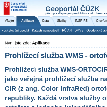
Geoportál ČÚZK
přístup k mapovým produktům a službám res
Vítejte
Aplikace
Data
Služby
INSPIRE
Otevřen
Poskytování geodat
Katastr nemovitostí
RÚIAN
DMVS
Geodetické ap
Nyní jste zde:
Aplikace
Prohlížecí služba WMS - ortof
Prohlížecí služba WMS-ORTOCIR
jako veřejná prohlížecí služba n
CIR (z ang. Color InfraRed) orto
republiky. Každá vrstva služby 