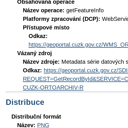
Obsahovaná operace
Název operace:
getFeatureInfo
Platformy zpracování (DCP):
WebServi
Přístupové místo
Odkaz:
https://geoportal.cuzk.gov.cz/WMS
Vázaný zdroj
Název zdroje:
Metadata série datových s
Odkaz:
https://geoportal.cuzk.gov.cz/S
REQUEST=GetRecordById&SERVICE=CS
CUZK-ORTOARCHIV-R
Distribuce
Distribuční formát
Název:
PNG