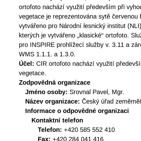
ortofoto nachází využití především při vyh
vegetace je reprezentována sytě červenou b
vytvářeno pro Národní lesnický institut (NL
kterých je vytvářeno „klasické“ ortofoto. S
pro INSPIRE prohlížecí služby v. 3.11 a z
WMS 1.1.1. a 1.3.0.
Účel:
CIR ortofoto nachází využití předevš
vegetace.
Zodpovědná organizace
Jméno osoby:
Srovnal Pavel, Mgr.
Název organizace:
Český úřad zeměměři
Informace o odpovědné organizaci
Kontaktní telefon
Telefon:
+420 585 552 410
Fax:
+420 284 041 416