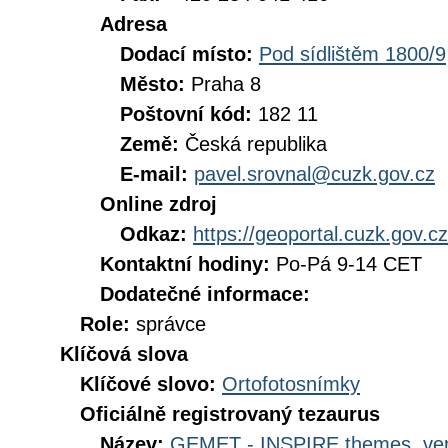
Adresa
Dodací místo:
Pod sídlištěm 1800/9
Město:
Praha 8
Poštovní kód:
182 11
Země:
Česká republika
E-mail:
pavel.srovnal@cuzk.gov.cz
Online zdroj
Odkaz:
https://geoportal.cuzk.gov.cz
Kontaktní hodiny:
Po-Pá 9-14 CET
Dodatečné informace:
Role:
správce
Klíčová slova
Klíčové slovo:
Ortofotosnímky
Oficiálně registrovaný tezaurus
Název:
GEMET - INSPIRE themes, ver