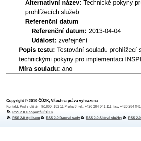
Alternativní název:
Technické pokyny p
prohlížecích služeb
Referenční datum
Referenční datum:
2013-04-04
Událost:
zveřejnění
Popis testu:
Testování souladu prohlíže
technickými pokyny pro implementaci INSPI
Míra souladu:
ano
Copyright © 2010 ČÚZK, Všechna práva vyhrazena
Kontakt: Pod sídlištěm 9/1800, 182 11 Praha 8, tel.: +420 284 041 111, fax: +420 284 04
RSS 2.0 Geoportál ČÚZK
RSS 2.0 Aplikace
RSS 2.0 Datové sady
RSS 2.0 Síťové služby
RSS 2.0