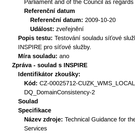
Parliament and of the Council as regards
Referenční datum
Referenční datum:
2009-10-20
Událost:
zveřejnění
Popis testu:
Testování souladu síťové služ
INSPIRE pro síťové služby.
Míra souladu:
ano
Zpráva - soulad s INSPIRE
Identifikátor zkoušky:
Kód:
CZ-00025712-CUZK_WMS_LOCA
DQ_DomainConsistency-2
Soulad
Specifikace
Název zdroje:
Technical Guidance for t
Services