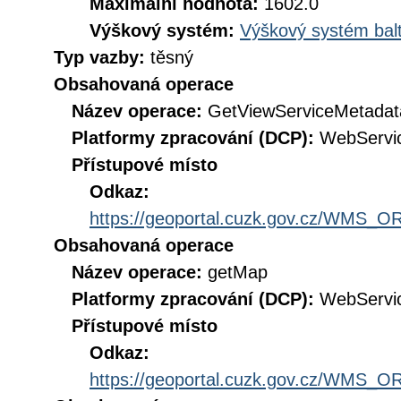
Maximální hodnota:
1602.0
Výškový systém:
Výškový systém balt
Typ vazby:
těsný
Obsahovaná operace
Název operace:
GetViewServiceMetadat
Platformy zpracování (DCP):
WebServi
Přístupové místo
Odkaz:
https://geoportal.cuzk.gov.cz/WMS
Obsahovaná operace
Název operace:
getMap
Platformy zpracování (DCP):
WebServi
Přístupové místo
Odkaz:
https://geoportal.cuzk.gov.cz/WMS