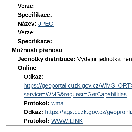
Verze:
Specifikace:
Název:
JPEG
Verze:
Specifikace:
Možnosti přenosu
Jednotky distribuce:
Výdejní jednotka ne
Online
Odkaz:
https://geoportal.cuzk.gov.cz/WMS_O
service=WMS&request=GetCapabilities
Protokol:
wms
Odkaz:
https://ags.cuzk.gov.cz/geoproh
Protokol:
WWW:LINK