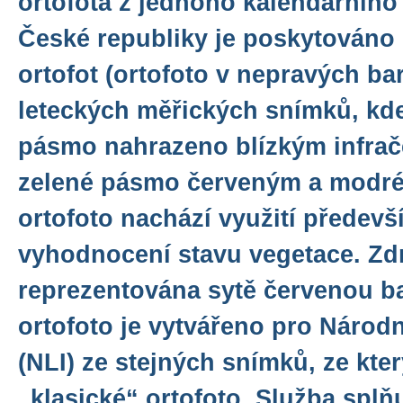
ortofota z jednoho kalendářního 
České republiky je poskytováno 
ortofot (ortofoto v nepravých ba
leteckých měřických snímků, kde
pásmo nahrazeno blízkým infra
zelené pásmo červeným a modré
ortofoto nachází využití předevš
vyhodnocení stavu vegetace. Zdr
reprezentována sytě červenou b
ortofoto je vytvářeno pro Národní
(NLI) ze stejných snímků, ze kte
„klasické“ ortofoto. Služba splň