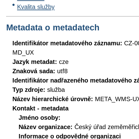
Kvalita služby
Metadata o metadatech
Identifikátor metadatového záznamu:
CZ-0
MD_UX
Jazyk metadat:
cze
Znaková sada:
utf8
Identifikátor nadřazeného metadatového 
Typ zdroje:
služba
Název hierarchické úrovně:
META_WMS-UX
Kontakt - metadata
Jméno osoby:
Název organizace:
Český úřad zeměměřick
Informace o odpovědné organizaci