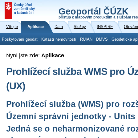
Geoportál ČÚZK
přístup k mapovým produktům a službám res
Vítejte
Aplikace
Data
Služby
INSPIRE
Otevřen
Poskytování geodat
Katastr nemovitostí
RÚIAN
DMVS
Geodetické ap
Nyní jste zde:
Aplikace
Prohlížecí služba WMS pro Ú
(UX)
Prohlížecí služba (WMS) pro roz
Územní správní jednotky - Units
Jedná se o neharmonizované roz