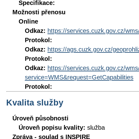
Specifikace:
Možnosti přenosu
Online
Odkaz:
https://services.cuzk.gov.cz/wm
Protokol:
Odkaz:
https://ags.cuzk.gov.cz/geoprohl
Protokol:
Odkaz:
https://services.cuzk.gov.cz/wm
service=WMS&request=GetCapabilities
Protokol:
Kvalita služby
Úroveň působnosti
Úroveň popisu kvality:
služba
Zpráva - soulad s INSPIRE