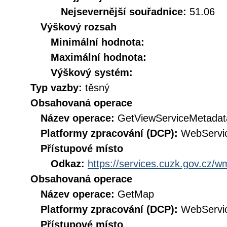
Nejsevernější souřadnice:
51.06
Výškový rozsah
Minimální hodnota:
Maximální hodnota:
Výškový systém:
Typ vazby:
těsný
Obsahovaná operace
Název operace:
GetViewServiceMetadat
Platformy zpracování (DCP):
WebServi
Přístupové místo
Odkaz:
https://services.cuzk.gov.cz/
Obsahovaná operace
Název operace:
GetMap
Platformy zpracování (DCP):
WebServi
Přístupové místo