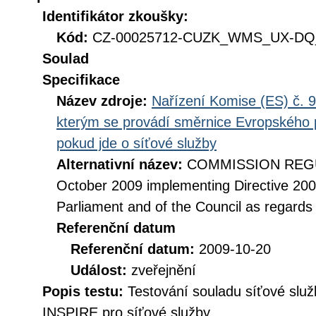
Identifikátor zkoušky:
Kód:
CZ-00025712-CUZK_WMS_UX-DQ_
Soulad
Specifikace
Název zdroje:
Nařízení Komise (ES) č. 9
kterým se provádí směrnice Evropského 
pokud jde o síťové služby
Alternativní název:
COMMISSION REGUL
October 2009 implementing Directive 20
Parliament and of the Council as regards
Referenční datum
Referenční datum:
2009-10-20
Událost:
zveřejnění
Popis testu:
Testování souladu síťové služ
INSPIRE pro síťové služby.