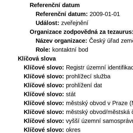
Referenční datum
Referenční datum:
2009-01-01
Událost:
zveřejnění
Organizace zodpovědná za tezaurus
Název organizace:
Český úřad země
Role:
kontaktní bod
Klíčová slova
Klíčové slovo:
Registr územní identifik
Klíčové slovo:
prohlížecí služba
Klíčové slovo:
prohlížení dat
Klíčové slovo:
stát
Klíčové slovo:
městský obvod v Praze 
Klíčové slovo:
městský obvod/městská
Klíčové slovo:
vyšší územní samospráv
Klíčové slovo:
okres