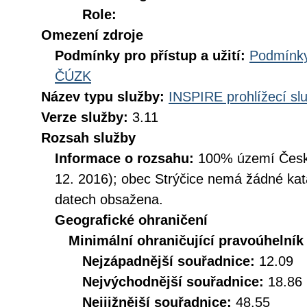
Role:
Omezení zdroje
Podmínky pro přístup a užití:
Podmínky
ČÚZK
Název typu služby:
INSPIRE prohlížecí sl
Verze služby:
3.11
Rozsah služby
Informace o rozsahu:
100% území České
12. 2016); obec Strýčice nemá žádné kata
datech obsažena.
Geografické ohraničení
Minimální ohraničující pravoúhelník
Nejzápadnější souřadnice:
12.09
Nejvýchodnější souřadnice:
18.86
Nejjižnější souřadnice:
48.55