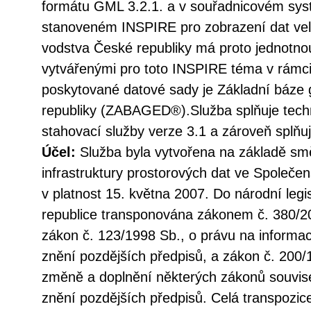
formátu GML 3.2.1. a v souřadnicovém s
stanoveném INSPIRE pro zobrazení dat vel
vodstva České republiky má proto jednotno
vytvářenými pro toto INSPIRE téma v rámc
poskytované datové sady je Základní báze 
republiky (ZABAGED®).Služba splňuje tec
stahovací služby verze 3.1 a zároveň splň
Účel:
Služba byla vytvořena na základě sm
infrastruktury prostorových dat ve Společen
v platnost 15. května 2007. Do národní legi
republice transponována zákonem č. 380/20
zákon č. 123/1998 Sb., o právu na informac
znění pozdějších předpisů, a zákon č. 200/
změně a doplnění některých zákonů souvise
znění pozdějších předpisů. Celá transpozic