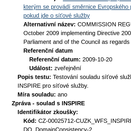
kterým se provádí směrnice Evropského 
pokud jde o síťové služby
Alternativní název:
COMMISSION REGUL
October 2009 implementing Directive 20
Parliament and of the Council as regards
Referenční datum
Referenční datum:
2009-10-20
Událost:
zveřejnění
Popis testu:
Testování souladu síťové služ
INSPIRE pro síťové služby.
Míra souladu:
ano
Zpráva - soulad s INSPIRE
Identifikátor zkoušky:
Kód:
CZ-00025712-CUZK_WFS_INSPIR
DQ_DomainConsistency-2