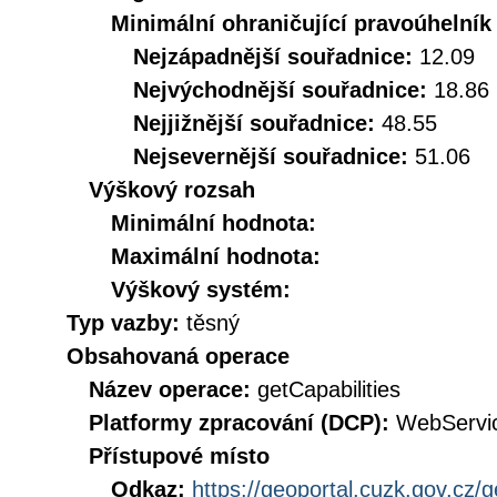
Minimální ohraničující pravoúhelník
Nejzápadnější souřadnice:
12.09
Nejvýchodnější souřadnice:
18.86
Nejjižnější souřadnice:
48.55
Nejsevernější souřadnice:
51.06
Výškový rozsah
Minimální hodnota:
Maximální hodnota:
Výškový systém:
Typ vazby:
těsný
Obsahovaná operace
Název operace:
getCapabilities
Platformy zpracování (DCP):
WebServi
Přístupové místo
Odkaz:
https://geoportal.cuzk.gov.cz/