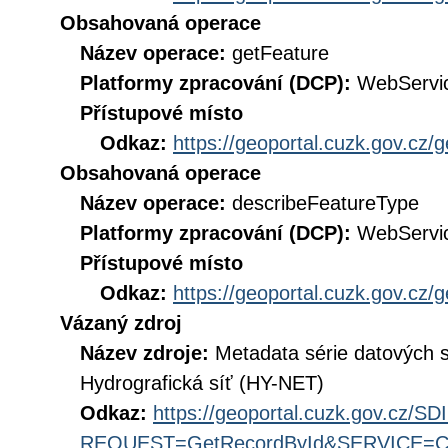
Obsahovaná operace
Název operace:
getFeature
Platformy zpracování (DCP):
WebServi
Přístupové místo
Odkaz:
https://geoportal.cuzk.gov.cz/
Obsahovaná operace
Název operace:
describeFeatureType
Platformy zpracování (DCP):
WebServi
Přístupové místo
Odkaz:
https://geoportal.cuzk.gov.cz/
Vázaný zdroj
Název zdroje:
Metadata série datových 
Hydrografická síť (HY-NET)
Odkaz:
https://geoportal.cuzk.gov.cz/S
REQUEST=GetRecordById&SERVICE=CS