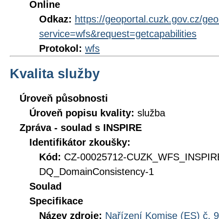
Online
Odkaz:
https://geoportal.cuzk.gov.cz/ge
service=wfs&request=getcapabilities
Protokol:
wfs
Kvalita služby
Úroveň působnosti
Úroveň popisu kvality:
služba
Zpráva - soulad s INSPIRE
Identifikátor zkoušky:
Kód:
CZ-00025712-CUZK_WFS_INSPIR
DQ_DomainConsistency-1
Soulad
Specifikace
Název zdroje:
Nařízení Komise (ES) č. 9