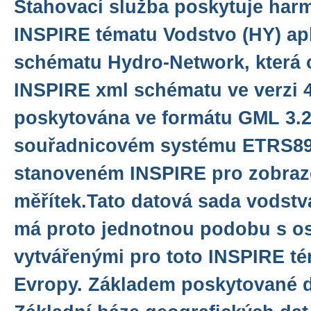
Stahovací služba poskytuje har
INSPIRE tématu Vodstvo (HY) ap
schématu Hydro-Network, která 
INSPIRE xml schématu ve verzi 4
poskytována ve formátu GML 3.2.
souřadnicovém systému ETRS8
stanoveném INSPIRE pro zobraze
měřítek.Tato datová sada vodstv
má proto jednotnou podobu s os
vytvářenými pro toto INSPIRE té
Evropy. Základem poskytované d