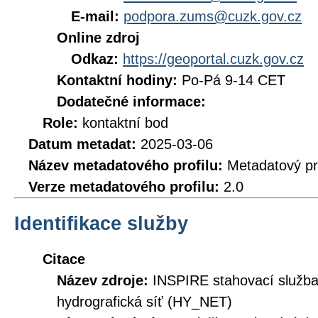
E-mail:
podpora.zums@cuzk.gov.cz
Online zdroj
Odkaz:
https://geoportal.cuzk.gov.cz
Kontaktní hodiny:
Po-Pá 9-14 CET
Dodatečné informace:
Role:
kontaktní bod
Datum metadat:
2025-03-06
Název metadatového profilu:
Metadatový pr
Verze metadatového profilu:
2.0
Identifikace služby
Citace
Název zdroje:
INSPIRE stahovací služb
hydrografická síť (HY_NET)