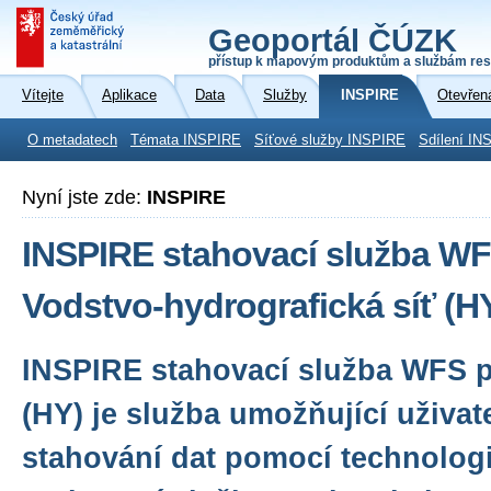
Geoportál ČÚZK
přístup k mapovým produktům a službám res
Vítejte
Aplikace
Data
Služby
INSPIRE
Otevřen
O metadatech
Témata INSPIRE
Síťové služby INSPIRE
Sdílení IN
Nyní jste zde:
INSPIRE
INSPIRE stahovací služba WF
Vodstvo-hydrografická síť (
INSPIRE stahovací služba WFS 
(HY) je služba umožňující uživa
stahování dat pomocí technologi