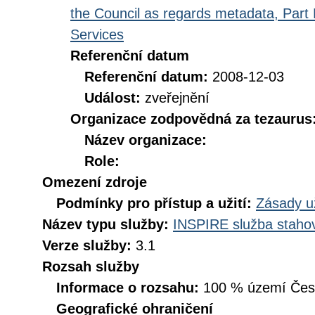
the Council as regards metadata, Part D
Services
Referenční datum
Referenční datum:
2008-12-03
Událost:
zveřejnění
Organizace zodpovědná za tezaurus
Název organizace:
Role:
Omezení zdroje
Podmínky pro přístup a užití:
Zásady u
Název typu služby:
INSPIRE služba stahov
Verze služby:
3.1
Rozsah služby
Informace o rozsahu:
100 % území České
Geografické ohraničení