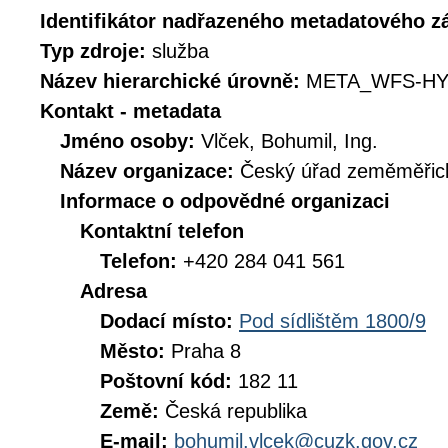
Identifikátor nadřazeného metadatového 
Typ zdroje:
služba
Název hierarchické úrovně:
META_WFS-HY
Kontakt - metadata
Jméno osoby:
Vlček, Bohumil, Ing.
Název organizace:
Český úřad zeměměřick
Informace o odpovědné organizaci
Kontaktní telefon
Telefon:
+420 284 041 561
Adresa
Dodací místo:
Pod sídlištěm 1800/9
Město:
Praha 8
Poštovní kód:
182 11
Země:
Česká republika
E-mail:
bohumil.vlcek@cuzk.gov.cz