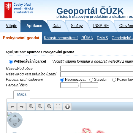
Geoportál ČÚZK
přístup k mapovým produktům a službám res
Vítejte
Aplikace
Data
Služby
INSPIRE
Otevřen
Poskytování geodat
Katastr nemovitostí
RÚIAN
DMVS
Geodetické 
Nyní jste zde:
Aplikace / Poskytování geodat
Vyhledávání parcel
Vyčistit vstupní formulář a odebrat výsledky z map
Název/Kód obce
Název/Kód katastrálního území
Parcela, druh číslování
Neomezovat
Stavební
Pozemkov
Parcelní číslo
/
Mapa