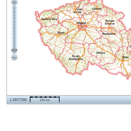
1:3657590
100 km